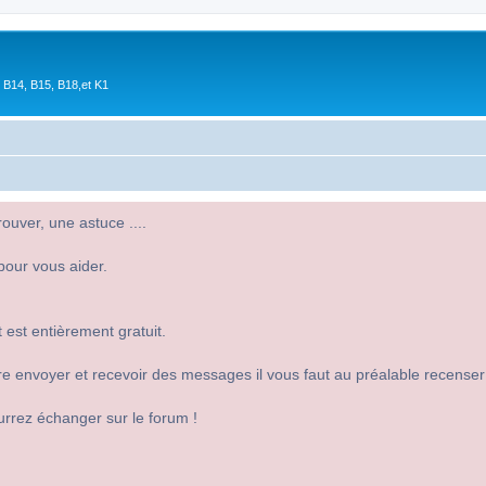
 B14, B15, B18,et K1
uver, une astuce ....
pour vous aider.
 est entièrement gratuit.
 dire envoyer et recevoir des messages il vous faut au préalable recense
urrez échanger sur le forum !