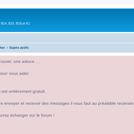
 B14, B15, B18,et K1
her
Sujets actifs
uver, une astuce ....
pour vous aider.
 est entièrement gratuit.
 dire envoyer et recevoir des messages il vous faut au préalable recense
urrez échanger sur le forum !