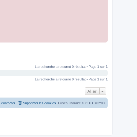
La recherche a retourné 0 résultat • Page
1
sur
1
La recherche a retourné 0 résultat • Page
1
sur
1
Aller
 contacter
Supprimer les cookies
Fuseau horaire sur
UTC+02:00