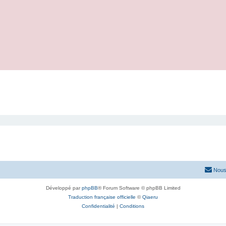
Nous
Développé par
phpBB
® Forum Software © phpBB Limited
Traduction française officielle
©
Qiaeru
Confidentialité
|
Conditions