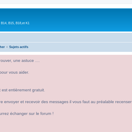
 B14, B15, B18,et K1
her
Sujets actifs
uver, une astuce ....
pour vous aider.
 est entièrement gratuit.
 dire envoyer et recevoir des messages il vous faut au préalable recense
urrez échanger sur le forum !