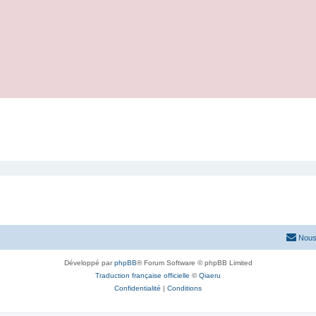
Nous
Développé par
phpBB
® Forum Software © phpBB Limited
Traduction française officielle
©
Qiaeru
Confidentialité
|
Conditions