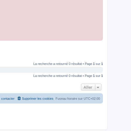
La recherche a retourné 0 résultat • Page
1
sur
1
La recherche a retourné 0 résultat • Page
1
sur
1
Aller
 contacter
Supprimer les cookies
Fuseau horaire sur
UTC+02:00