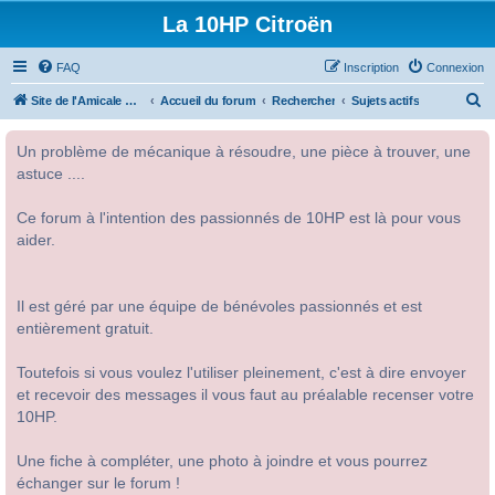
La 10HP Citroën
FAQ
Inscription
Connexion
R
Site de l'Amicale Citroën 10HP
Accueil du forum
Rechercher
Sujets actifs
e
Un problème de mécanique à résoudre, une pièce à trouver, une
c
astuce ....
h
e
Ce forum à l'intention des passionnés de 10HP est là pour vous
r
aider.
c
h
Il est géré par une équipe de bénévoles passionnés et est
e
entièrement gratuit.
r
Toutefois si vous voulez l'utiliser pleinement, c'est à dire envoyer
et recevoir des messages il vous faut au préalable recenser votre
10HP.
Une fiche à compléter, une photo à joindre et vous pourrez
échanger sur le forum !