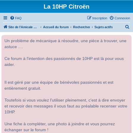
La 10HP Citroën
FAQ
Inscription
Connexion
R
Site de l'Amicale Citroën 10HP
Accueil du forum
Rechercher
Sujets actifs
e
Un problème de mécanique à résoudre, une pièce à trouver, une
c
astuce ....
h
e
Ce forum à l'intention des passionnés de 10HP est là pour vous
r
aider.
c
h
Il est géré par une équipe de bénévoles passionnés et est
e
entièrement gratuit.
r
Toutefois si vous voulez l'utiliser pleinement, c'est à dire envoyer
et recevoir des messages il vous faut au préalable recenser votre
10HP.
Une fiche à compléter, une photo à joindre et vous pourrez
échanger sur le forum !