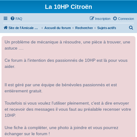
La 10HP Citroën
FAQ
Inscription
Connexion
R
Site de l'Amicale Citroën 10HP
Accueil du forum
Rechercher
Sujets actifs
e
Un problème de mécanique à résoudre, une pièce à trouver, une
c
astuce ....
h
e
Ce forum à l'intention des passionnés de 10HP est là pour vous
r
aider.
c
h
Il est géré par une équipe de bénévoles passionnés et est
e
entièrement gratuit.
r
Toutefois si vous voulez l'utiliser pleinement, c'est à dire envoyer
et recevoir des messages il vous faut au préalable recenser votre
10HP.
Une fiche à compléter, une photo à joindre et vous pourrez
échanger sur le forum !