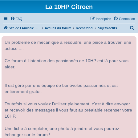
La 10HP Citroën
FAQ
Inscription
Connexion
R
Site de l'Amicale Citroën 10HP
Accueil du forum
Rechercher
Sujets actifs
e
Un problème de mécanique à résoudre, une pièce à trouver, une
c
astuce ....
h
e
Ce forum à l'intention des passionnés de 10HP est là pour vous
r
aider.
c
h
Il est géré par une équipe de bénévoles passionnés et est
e
entièrement gratuit.
r
Toutefois si vous voulez l'utiliser pleinement, c'est à dire envoyer
et recevoir des messages il vous faut au préalable recenser votre
10HP.
Une fiche à compléter, une photo à joindre et vous pourrez
échanger sur le forum !