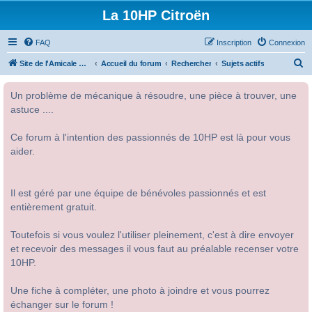
La 10HP Citroën
FAQ
Inscription
Connexion
R
Site de l'Amicale Citroën 10HP
Accueil du forum
Rechercher
Sujets actifs
e
Un problème de mécanique à résoudre, une pièce à trouver, une
c
astuce ....
h
e
Ce forum à l'intention des passionnés de 10HP est là pour vous
r
aider.
c
h
Il est géré par une équipe de bénévoles passionnés et est
e
entièrement gratuit.
r
Toutefois si vous voulez l'utiliser pleinement, c'est à dire envoyer
et recevoir des messages il vous faut au préalable recenser votre
10HP.
Une fiche à compléter, une photo à joindre et vous pourrez
échanger sur le forum !