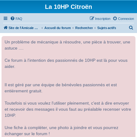
La 10HP Citroën
FAQ
Inscription
Connexion
R
Site de l'Amicale Citroën 10HP
Accueil du forum
Rechercher
Sujets actifs
e
Un problème de mécanique à résoudre, une pièce à trouver, une
c
astuce ....
h
e
Ce forum à l'intention des passionnés de 10HP est là pour vous
r
aider.
c
h
Il est géré par une équipe de bénévoles passionnés et est
e
entièrement gratuit.
r
Toutefois si vous voulez l'utiliser pleinement, c'est à dire envoyer
et recevoir des messages il vous faut au préalable recenser votre
10HP.
Une fiche à compléter, une photo à joindre et vous pourrez
échanger sur le forum !