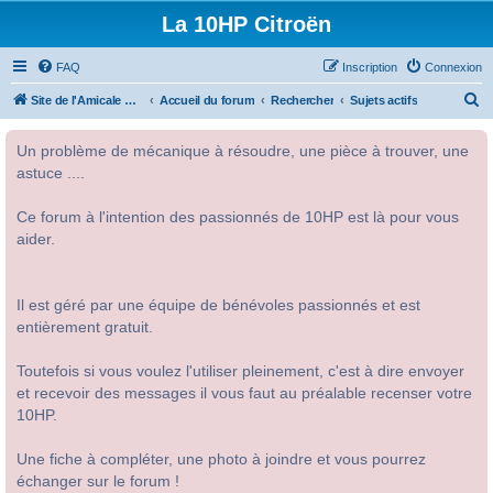
La 10HP Citroën
FAQ
Inscription
Connexion
R
Site de l'Amicale Citroën 10HP
Accueil du forum
Rechercher
Sujets actifs
e
Un problème de mécanique à résoudre, une pièce à trouver, une
c
astuce ....
h
e
Ce forum à l'intention des passionnés de 10HP est là pour vous
r
aider.
c
h
Il est géré par une équipe de bénévoles passionnés et est
e
entièrement gratuit.
r
Toutefois si vous voulez l'utiliser pleinement, c'est à dire envoyer
et recevoir des messages il vous faut au préalable recenser votre
10HP.
Une fiche à compléter, une photo à joindre et vous pourrez
échanger sur le forum !