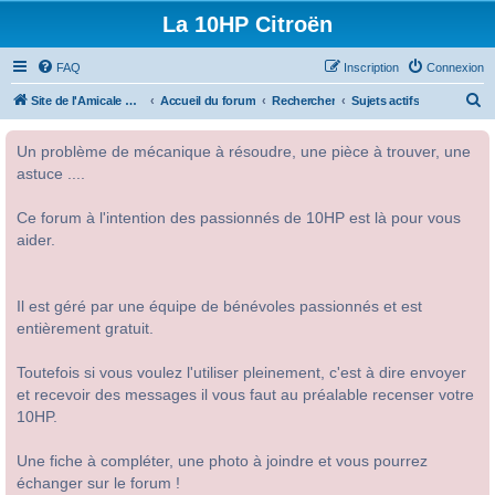
La 10HP Citroën
FAQ
Inscription
Connexion
R
Site de l'Amicale Citroën 10HP
Accueil du forum
Rechercher
Sujets actifs
e
Un problème de mécanique à résoudre, une pièce à trouver, une
c
astuce ....
h
e
Ce forum à l'intention des passionnés de 10HP est là pour vous
r
aider.
c
h
Il est géré par une équipe de bénévoles passionnés et est
e
entièrement gratuit.
r
Toutefois si vous voulez l'utiliser pleinement, c'est à dire envoyer
et recevoir des messages il vous faut au préalable recenser votre
10HP.
Une fiche à compléter, une photo à joindre et vous pourrez
échanger sur le forum !