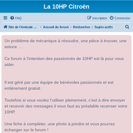
La 10HP Citroën
FAQ
Inscription
Connexion
R
Site de l'Amicale Citroën 10HP
Accueil du forum
Rechercher
Sujets actifs
e
Un problème de mécanique à résoudre, une pièce à trouver, une
c
astuce ....
h
e
Ce forum à l'intention des passionnés de 10HP est là pour vous
r
aider.
c
h
Il est géré par une équipe de bénévoles passionnés et est
e
entièrement gratuit.
r
Toutefois si vous voulez l'utiliser pleinement, c'est à dire envoyer
et recevoir des messages il vous faut au préalable recenser votre
10HP.
Une fiche à compléter, une photo à joindre et vous pourrez
échanger sur le forum !