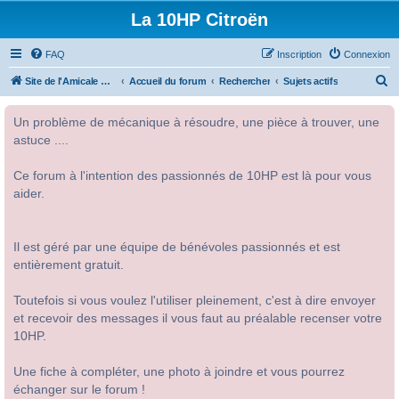
La 10HP Citroën
FAQ
Inscription
Connexion
R
Site de l'Amicale Citroën 10HP
Accueil du forum
Rechercher
Sujets actifs
e
Un problème de mécanique à résoudre, une pièce à trouver, une
c
astuce ....
h
e
Ce forum à l'intention des passionnés de 10HP est là pour vous
r
aider.
c
h
Il est géré par une équipe de bénévoles passionnés et est
e
entièrement gratuit.
r
Toutefois si vous voulez l'utiliser pleinement, c'est à dire envoyer
et recevoir des messages il vous faut au préalable recenser votre
10HP.
Une fiche à compléter, une photo à joindre et vous pourrez
échanger sur le forum !