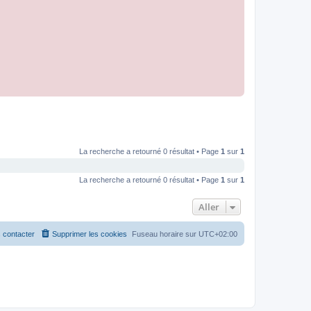
La recherche a retourné 0 résultat • Page
1
sur
1
La recherche a retourné 0 résultat • Page
1
sur
1
Aller
 contacter
Supprimer les cookies
Fuseau horaire sur
UTC+02:00