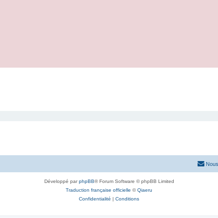
Nous
Développé par
phpBB
® Forum Software © phpBB Limited
Traduction française officielle
©
Qiaeru
Confidentialité
|
Conditions