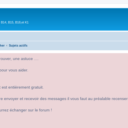
 B14, B15, B18,et K1
her
Sujets actifs
uver, une astuce ....
pour vous aider.
 est entièrement gratuit.
 dire envoyer et recevoir des messages il vous faut au préalable recense
urrez échanger sur le forum !