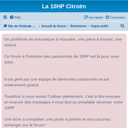
La 10HP Citroën
FAQ
Inscription
Connexion
R
Site de l'Amicale Citroën 10HP
Accueil du forum
Rechercher
Sujets actifs
e
Un problème de mécanique à résoudre, une pièce à trouver, une
c
astuce ....
h
e
Ce forum à l'intention des passionnés de 10HP est là pour vous
r
aider.
c
h
Il est géré par une équipe de bénévoles passionnés et est
e
entièrement gratuit.
r
Toutefois si vous voulez l'utiliser pleinement, c'est à dire envoyer
et recevoir des messages il vous faut au préalable recenser votre
10HP.
Une fiche à compléter, une photo à joindre et vous pourrez
échanger sur le forum !