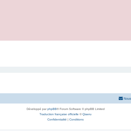
Nous
Développé par
phpBB
® Forum Software © phpBB Limited
Traduction française officielle
©
Qiaeru
Confidentialité
|
Conditions