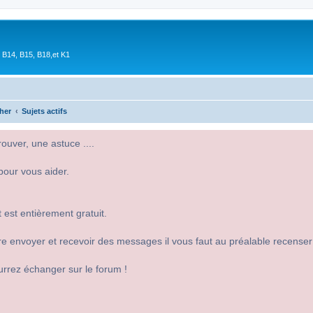
 B14, B15, B18,et K1
her
Sujets actifs
uver, une astuce ....
pour vous aider.
 est entièrement gratuit.
 dire envoyer et recevoir des messages il vous faut au préalable recense
urrez échanger sur le forum !