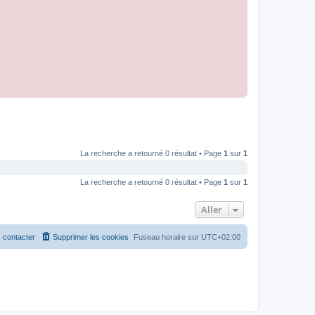
La recherche a retourné 0 résultat • Page
1
sur
1
La recherche a retourné 0 résultat • Page
1
sur
1
Aller
 contacter
Supprimer les cookies
Fuseau horaire sur
UTC+02:00