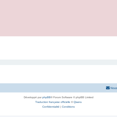
Nous
Développé par
phpBB
® Forum Software © phpBB Limited
Traduction française officielle
©
Qiaeru
Confidentialité
|
Conditions