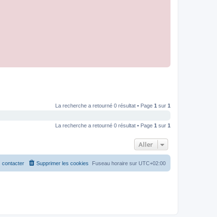
La recherche a retourné 0 résultat • Page
1
sur
1
La recherche a retourné 0 résultat • Page
1
sur
1
Aller
 contacter
Supprimer les cookies
Fuseau horaire sur
UTC+02:00