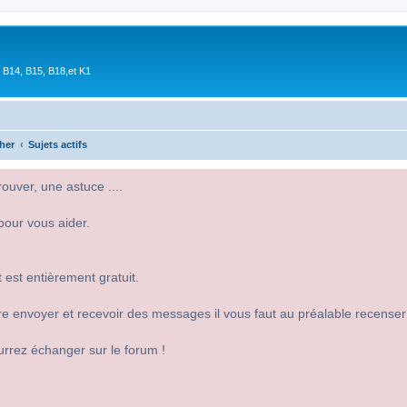
 B14, B15, B18,et K1
her
Sujets actifs
uver, une astuce ....
pour vous aider.
 est entièrement gratuit.
 dire envoyer et recevoir des messages il vous faut au préalable recense
urrez échanger sur le forum !