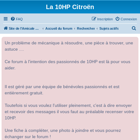
La 10HP Citroën
FAQ
Inscription
Connexion
R
Site de l'Amicale Citroën 10HP
Accueil du forum
Rechercher
Sujets actifs
e
Un problème de mécanique à résoudre, une pièce à trouver, une
c
astuce ....
h
e
Ce forum à l'intention des passionnés de 10HP est là pour vous
r
aider.
c
h
Il est géré par une équipe de bénévoles passionnés et est
e
entièrement gratuit.
r
Toutefois si vous voulez l'utiliser pleinement, c'est à dire envoyer
et recevoir des messages il vous faut au préalable recenser votre
10HP.
Une fiche à compléter, une photo à joindre et vous pourrez
échanger sur le forum !