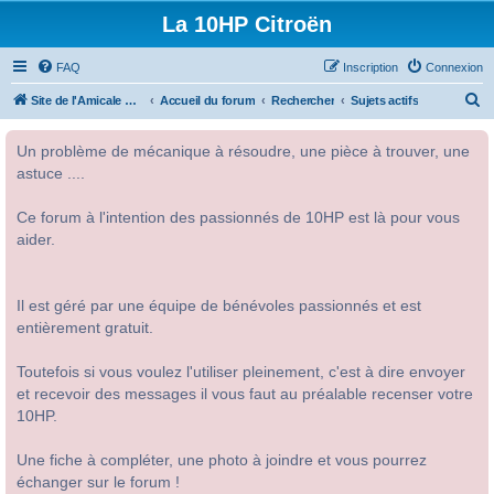
La 10HP Citroën
FAQ
Inscription
Connexion
R
Site de l'Amicale Citroën 10HP
Accueil du forum
Rechercher
Sujets actifs
e
Un problème de mécanique à résoudre, une pièce à trouver, une
c
astuce ....
h
e
Ce forum à l'intention des passionnés de 10HP est là pour vous
r
aider.
c
h
Il est géré par une équipe de bénévoles passionnés et est
e
entièrement gratuit.
r
Toutefois si vous voulez l'utiliser pleinement, c'est à dire envoyer
et recevoir des messages il vous faut au préalable recenser votre
10HP.
Une fiche à compléter, une photo à joindre et vous pourrez
échanger sur le forum !