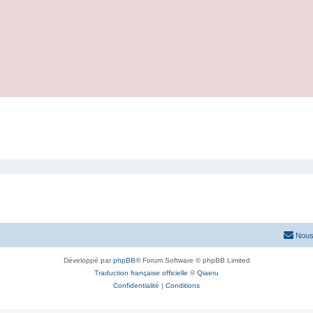
Nous
Développé par
phpBB
® Forum Software © phpBB Limited
Traduction française officielle
©
Qiaeru
Confidentialité
|
Conditions