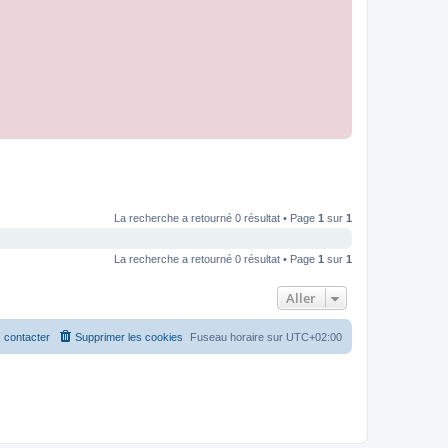
La recherche a retourné 0 résultat • Page
1
sur
1
La recherche a retourné 0 résultat • Page
1
sur
1
Aller
 contacter
Supprimer les cookies
Fuseau horaire sur
UTC+02:00