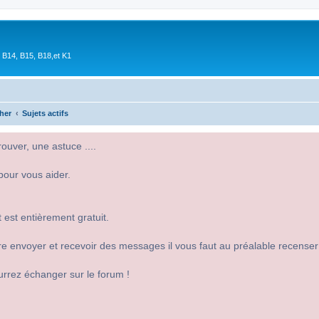
 B14, B15, B18,et K1
her
Sujets actifs
uver, une astuce ....
pour vous aider.
 est entièrement gratuit.
 dire envoyer et recevoir des messages il vous faut au préalable recense
urrez échanger sur le forum !