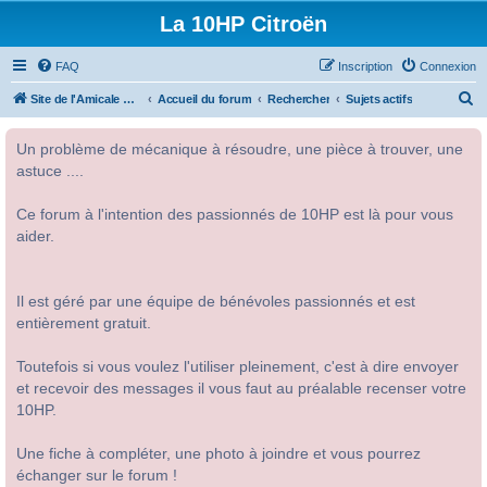
La 10HP Citroën
FAQ
Inscription
Connexion
R
Site de l'Amicale Citroën 10HP
Accueil du forum
Rechercher
Sujets actifs
e
Un problème de mécanique à résoudre, une pièce à trouver, une
c
astuce ....
h
e
Ce forum à l'intention des passionnés de 10HP est là pour vous
r
aider.
c
h
Il est géré par une équipe de bénévoles passionnés et est
e
entièrement gratuit.
r
Toutefois si vous voulez l'utiliser pleinement, c'est à dire envoyer
et recevoir des messages il vous faut au préalable recenser votre
10HP.
Une fiche à compléter, une photo à joindre et vous pourrez
échanger sur le forum !