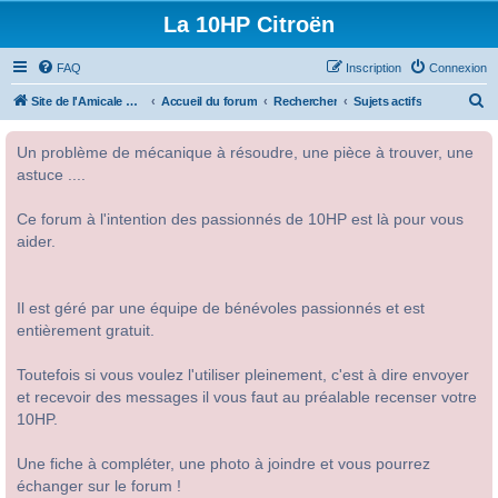
La 10HP Citroën
FAQ
Inscription
Connexion
R
Site de l'Amicale Citroën 10HP
Accueil du forum
Rechercher
Sujets actifs
e
Un problème de mécanique à résoudre, une pièce à trouver, une
c
astuce ....
h
e
Ce forum à l'intention des passionnés de 10HP est là pour vous
r
aider.
c
h
Il est géré par une équipe de bénévoles passionnés et est
e
entièrement gratuit.
r
Toutefois si vous voulez l'utiliser pleinement, c'est à dire envoyer
et recevoir des messages il vous faut au préalable recenser votre
10HP.
Une fiche à compléter, une photo à joindre et vous pourrez
échanger sur le forum !