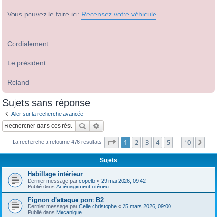
Vous pouvez le faire ici:
Recensez votre véhicule
Cordialement
Le président
Roland
Sujets sans réponse
Aller sur la recherche avancée
Rechercher
Recherche avancée
Page
1
sur
10
1
2
3
4
5
10
Sui
La recherche a retourné 476 résultats
…
Sujets
Habillage intérieur
Dernier message par
copello
«
29 mai 2026, 09:42
Publié dans
Aménagement intérieur
Pignon d'attaque pont B2
Dernier message par
Celle christophe
«
25 mars 2026, 09:00
Publié dans
Mécanique