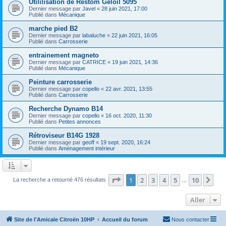
Utililisation de Restom Geloil 5095
Dernier message par
Javel
«
28 juin 2021, 17:00
Publié dans
Mécanique
marche pied B2
Dernier message par
labaluche
«
22 juin 2021, 16:05
Publié dans
Carrosserie
entrainement magneto
Dernier message par
CATRICE
«
19 juin 2021, 14:36
Publié dans
Mécanique
Peinture carrosserie
Dernier message par
copello
«
22 avr. 2021, 13:55
Publié dans
Carrosserie
Recherche Dynamo B14
Dernier message par
copello
«
16 oct. 2020, 11:30
Publié dans
Petites annonces
Rétroviseur B14G 1928
Dernier message par
geoff
«
19 sept. 2020, 16:24
Publié dans
Aménagement intérieur
Page
1
sur
10
1
2
3
4
5
10
Sui
La recherche a retourné 476 résultats
…
Aller
Site de l'Amicale Citroën 10HP
Accueil du forum
Nous contacter