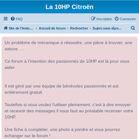
La 10HP Citroën
FAQ
Inscription
Connexion
R
Site de l'Amicale Citroën 10HP
Accueil du forum
Rechercher
Sujets sans réponse
e
Un problème de mécanique à résoudre, une pièce à trouver, une
c
astuce ....
h
e
Ce forum à l'intention des passionnés de 10HP est là pour vous
r
aider.
c
h
Il est géré par une équipe de bénévoles passionnés et est
e
entièrement gratuit.
r
Toutefois si vous voulez l'utiliser pleinement, c'est à dire envoyer
et recevoir des messages il vous faut au préalable recenser votre
10HP.
Une fiche à compléter, une photo à joindre et vous pourrez
échanger sur le forum !