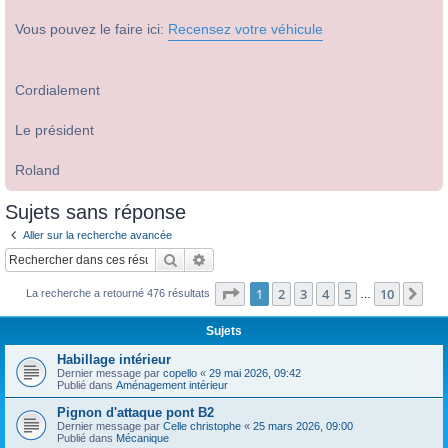
Vous pouvez le faire ici:
Recensez votre véhicule
Cordialement
Le président
Roland
Sujets sans réponse
Aller sur la recherche avancée
Rechercher
Recherche avancée
Page
1
sur
10
1
2
3
4
5
10
Sui
La recherche a retourné 476 résultats
…
Sujets
Habillage intérieur
Dernier message par
copello
«
29 mai 2026, 09:42
Publié dans
Aménagement intérieur
Pignon d'attaque pont B2
Dernier message par
Celle christophe
«
25 mars 2026, 09:00
Publié dans
Mécanique