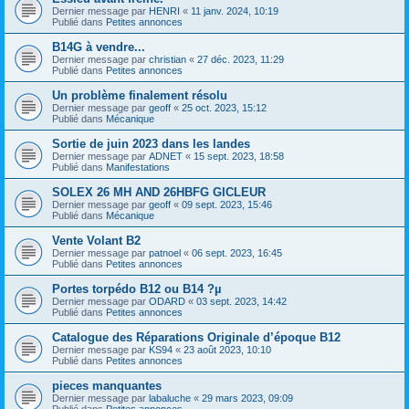
Dernier message par
HENRI
«
11 janv. 2024, 10:19
Publié dans
Petites annonces
B14G à vendre...
Dernier message par
christian
«
27 déc. 2023, 11:29
Publié dans
Petites annonces
Un problème finalement résolu
Dernier message par
geoff
«
25 oct. 2023, 15:12
Publié dans
Mécanique
Sortie de juin 2023 dans les landes
Dernier message par
ADNET
«
15 sept. 2023, 18:58
Publié dans
Manifestations
SOLEX 26 MH AND 26HBFG GICLEUR
Dernier message par
geoff
«
09 sept. 2023, 15:46
Publié dans
Mécanique
Vente Volant B2
Dernier message par
patnoel
«
06 sept. 2023, 16:45
Publié dans
Petites annonces
Portes torpédo B12 ou B14 ?µ
Dernier message par
ODARD
«
03 sept. 2023, 14:42
Publié dans
Petites annonces
Catalogue des Réparations Originale d’époque B12
Dernier message par
KS94
«
23 août 2023, 10:10
Publié dans
Petites annonces
pieces manquantes
Dernier message par
labaluche
«
29 mars 2023, 09:09
Publié dans
Petites annonces