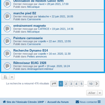
Utililisation de Restom Geloil 5095
Dernier message par
Javel
«
28 juin 2021, 17:00
Publié dans
Mécanique
marche pied B2
Dernier message par
labaluche
«
22 juin 2021, 16:05
Publié dans
Carrosserie
entrainement magneto
Dernier message par
CATRICE
«
19 juin 2021, 14:36
Publié dans
Mécanique
Peinture carrosserie
Dernier message par
copello
«
22 avr. 2021, 13:55
Publié dans
Carrosserie
Recherche Dynamo B14
Dernier message par
copello
«
16 oct. 2020, 11:30
Publié dans
Petites annonces
Rétroviseur B14G 1928
Dernier message par
geoff
«
19 sept. 2020, 16:24
Publié dans
Aménagement intérieur
Page
1
sur
10
1
2
3
4
5
10
Sui
La recherche a retourné 476 résultats
…
Aller
Site de l'Amicale Citroën 10HP
Accueil du forum
Nous contacter