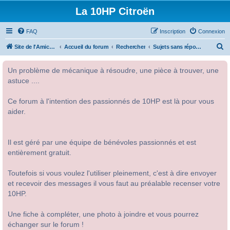
La 10HP Citroën
FAQ
Inscription
Connexion
R
Site de l'Amicale Citroën 10HP
Accueil du forum
Rechercher
Sujets sans réponse
e
Un problème de mécanique à résoudre, une pièce à trouver, une
c
astuce ....
h
e
Ce forum à l'intention des passionnés de 10HP est là pour vous
r
aider.
c
h
Il est géré par une équipe de bénévoles passionnés et est
e
entièrement gratuit.
r
Toutefois si vous voulez l'utiliser pleinement, c'est à dire envoyer
et recevoir des messages il vous faut au préalable recenser votre
10HP.
Une fiche à compléter, une photo à joindre et vous pourrez
échanger sur le forum !