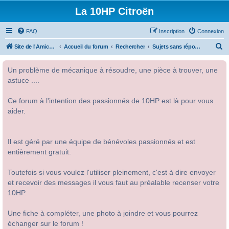
La 10HP Citroën
FAQ
Inscription
Connexion
R
Site de l'Amicale Citroën 10HP
Accueil du forum
Rechercher
Sujets sans réponse
e
Un problème de mécanique à résoudre, une pièce à trouver, une
c
astuce ....
h
e
Ce forum à l'intention des passionnés de 10HP est là pour vous
r
aider.
c
h
Il est géré par une équipe de bénévoles passionnés et est
e
entièrement gratuit.
r
Toutefois si vous voulez l'utiliser pleinement, c'est à dire envoyer
et recevoir des messages il vous faut au préalable recenser votre
10HP.
Une fiche à compléter, une photo à joindre et vous pourrez
échanger sur le forum !