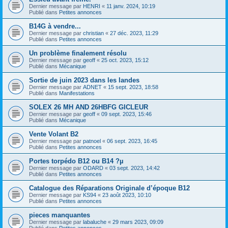
Dernier message par
HENRI
«
11 janv. 2024, 10:19
Publié dans
Petites annonces
B14G à vendre...
Dernier message par
christian
«
27 déc. 2023, 11:29
Publié dans
Petites annonces
Un problème finalement résolu
Dernier message par
geoff
«
25 oct. 2023, 15:12
Publié dans
Mécanique
Sortie de juin 2023 dans les landes
Dernier message par
ADNET
«
15 sept. 2023, 18:58
Publié dans
Manifestations
SOLEX 26 MH AND 26HBFG GICLEUR
Dernier message par
geoff
«
09 sept. 2023, 15:46
Publié dans
Mécanique
Vente Volant B2
Dernier message par
patnoel
«
06 sept. 2023, 16:45
Publié dans
Petites annonces
Portes torpédo B12 ou B14 ?µ
Dernier message par
ODARD
«
03 sept. 2023, 14:42
Publié dans
Petites annonces
Catalogue des Réparations Originale d’époque B12
Dernier message par
KS94
«
23 août 2023, 10:10
Publié dans
Petites annonces
pieces manquantes
Dernier message par
labaluche
«
29 mars 2023, 09:09
Publié dans
Petites annonces