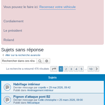
Vous pouvez le faire ici:
Recensez votre véhicule
Cordialement
Le président
Roland
Sujets sans réponse
Aller sur la recherche avancée
Rechercher
Recherche avancée
Page
1
sur
10
1
2
3
4
5
10
Sui
La recherche a retourné 476 résultats
…
Sujets
Habillage intérieur
Dernier message par
copello
«
29 mai 2026, 09:42
Publié dans
Aménagement intérieur
Pignon d'attaque pont B2
Dernier message par
Celle christophe
«
25 mars 2026, 09:00
Publié dans
Mécanique