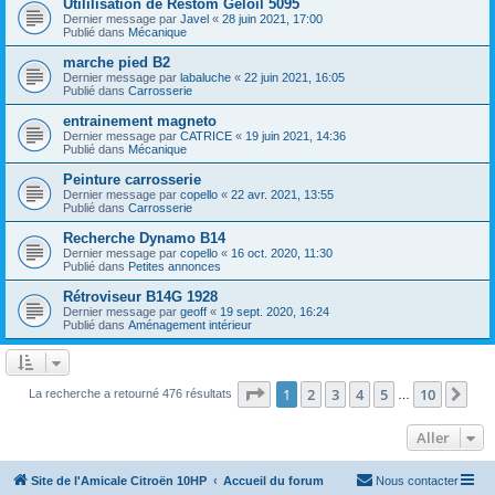
Utililisation de Restom Geloil 5095
Dernier message par
Javel
«
28 juin 2021, 17:00
Publié dans
Mécanique
marche pied B2
Dernier message par
labaluche
«
22 juin 2021, 16:05
Publié dans
Carrosserie
entrainement magneto
Dernier message par
CATRICE
«
19 juin 2021, 14:36
Publié dans
Mécanique
Peinture carrosserie
Dernier message par
copello
«
22 avr. 2021, 13:55
Publié dans
Carrosserie
Recherche Dynamo B14
Dernier message par
copello
«
16 oct. 2020, 11:30
Publié dans
Petites annonces
Rétroviseur B14G 1928
Dernier message par
geoff
«
19 sept. 2020, 16:24
Publié dans
Aménagement intérieur
Page
1
sur
10
1
2
3
4
5
10
Sui
La recherche a retourné 476 résultats
…
Aller
Site de l'Amicale Citroën 10HP
Accueil du forum
Nous contacter