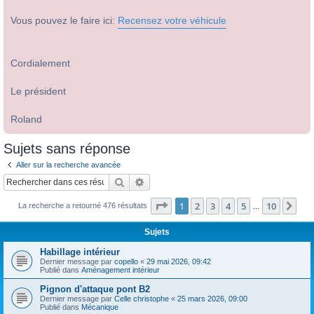
Vous pouvez le faire ici:
Recensez votre véhicule
Cordialement
Le président
Roland
Sujets sans réponse
Aller sur la recherche avancée
Rechercher
Recherche avancée
Page
1
sur
10
1
2
3
4
5
10
Sui
La recherche a retourné 476 résultats
…
Sujets
Habillage intérieur
Dernier message par
copello
«
29 mai 2026, 09:42
Publié dans
Aménagement intérieur
Pignon d'attaque pont B2
Dernier message par
Celle christophe
«
25 mars 2026, 09:00
Publié dans
Mécanique