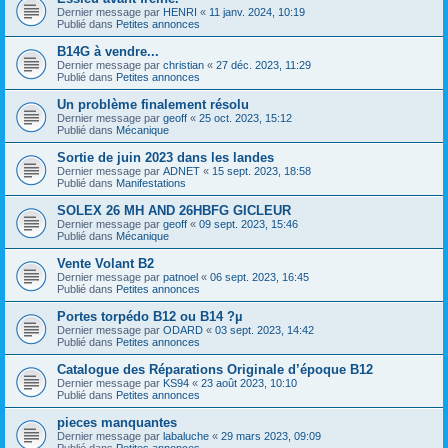
Dernier message par
HENRI
«
11 janv. 2024, 10:19
Publié dans
Petites annonces
B14G à vendre...
Dernier message par
christian
«
27 déc. 2023, 11:29
Publié dans
Petites annonces
Un problème finalement résolu
Dernier message par
geoff
«
25 oct. 2023, 15:12
Publié dans
Mécanique
Sortie de juin 2023 dans les landes
Dernier message par
ADNET
«
15 sept. 2023, 18:58
Publié dans
Manifestations
SOLEX 26 MH AND 26HBFG GICLEUR
Dernier message par
geoff
«
09 sept. 2023, 15:46
Publié dans
Mécanique
Vente Volant B2
Dernier message par
patnoel
«
06 sept. 2023, 16:45
Publié dans
Petites annonces
Portes torpédo B12 ou B14 ?µ
Dernier message par
ODARD
«
03 sept. 2023, 14:42
Publié dans
Petites annonces
Catalogue des Réparations Originale d’époque B12
Dernier message par
KS94
«
23 août 2023, 10:10
Publié dans
Petites annonces
pieces manquantes
Dernier message par
labaluche
«
29 mars 2023, 09:09
Publié dans
Petites annonces