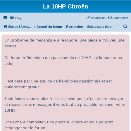
La 10HP Citroën
FAQ
Inscription
Connexion
R
Site de l'Amicale Citroën 10HP
Accueil du forum
Rechercher
Sujets sans réponse
e
Un problème de mécanique à résoudre, une pièce à trouver, une
c
astuce ....
h
e
Ce forum à l'intention des passionnés de 10HP est là pour vous
r
aider.
c
h
Il est géré par une équipe de bénévoles passionnés et est
e
entièrement gratuit.
r
Toutefois si vous voulez l'utiliser pleinement, c'est à dire envoyer
et recevoir des messages il vous faut au préalable recenser votre
10HP.
Une fiche à compléter, une photo à joindre et vous pourrez
échanger sur le forum !