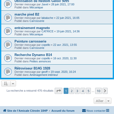
Utililisation de Restom Geloil 5095
Dernier message par
Javel
«
28 juin 2021, 17:00
Publié dans
Mécanique
marche pied B2
Dernier message par
labaluche
«
22 juin 2021, 16:05
Publié dans
Carrosserie
entrainement magneto
Dernier message par
CATRICE
«
19 juin 2021, 14:36
Publié dans
Mécanique
Peinture carrosserie
Dernier message par
copello
«
22 avr. 2021, 13:55
Publié dans
Carrosserie
Recherche Dynamo B14
Dernier message par
copello
«
16 oct. 2020, 11:30
Publié dans
Petites annonces
Rétroviseur B14G 1928
Dernier message par
geoff
«
19 sept. 2020, 16:24
Publié dans
Aménagement intérieur
Page
1
sur
10
1
2
3
4
5
10
Sui
La recherche a retourné 476 résultats
…
Aller
Site de l'Amicale Citroën 10HP
Accueil du forum
Nous contacter