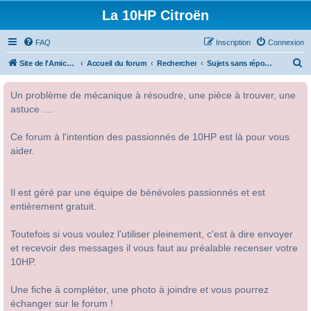
La 10HP Citroën
FAQ
Inscription
Connexion
R
Site de l'Amicale Citroën 10HP
Accueil du forum
Rechercher
Sujets sans réponse
e
Un problème de mécanique à résoudre, une pièce à trouver, une
c
astuce ....
h
e
Ce forum à l'intention des passionnés de 10HP est là pour vous
r
aider.
c
h
Il est géré par une équipe de bénévoles passionnés et est
e
entièrement gratuit.
r
Toutefois si vous voulez l'utiliser pleinement, c'est à dire envoyer
et recevoir des messages il vous faut au préalable recenser votre
10HP.
Une fiche à compléter, une photo à joindre et vous pourrez
échanger sur le forum !