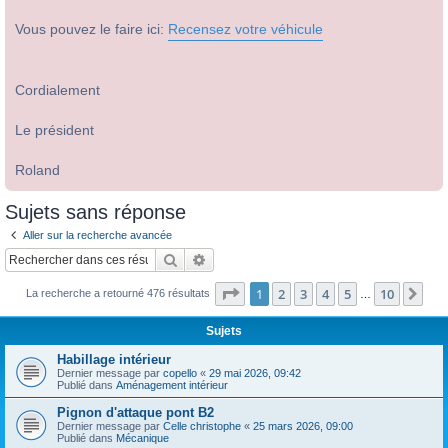
Vous pouvez le faire ici:
Recensez votre véhicule
Cordialement
Le président
Roland
Sujets sans réponse
Aller sur la recherche avancée
Rechercher
Recherche avancée
Page
1
sur
10
1
2
3
4
5
10
Sui
La recherche a retourné 476 résultats
…
Sujets
Habillage intérieur
Dernier message par
copello
«
29 mai 2026, 09:42
Publié dans
Aménagement intérieur
Pignon d'attaque pont B2
Dernier message par
Celle christophe
«
25 mars 2026, 09:00
Publié dans
Mécanique