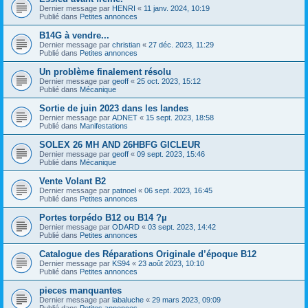
Dernier message par
HENRI
«
11 janv. 2024, 10:19
Publié dans
Petites annonces
B14G à vendre...
Dernier message par
christian
«
27 déc. 2023, 11:29
Publié dans
Petites annonces
Un problème finalement résolu
Dernier message par
geoff
«
25 oct. 2023, 15:12
Publié dans
Mécanique
Sortie de juin 2023 dans les landes
Dernier message par
ADNET
«
15 sept. 2023, 18:58
Publié dans
Manifestations
SOLEX 26 MH AND 26HBFG GICLEUR
Dernier message par
geoff
«
09 sept. 2023, 15:46
Publié dans
Mécanique
Vente Volant B2
Dernier message par
patnoel
«
06 sept. 2023, 16:45
Publié dans
Petites annonces
Portes torpédo B12 ou B14 ?µ
Dernier message par
ODARD
«
03 sept. 2023, 14:42
Publié dans
Petites annonces
Catalogue des Réparations Originale d’époque B12
Dernier message par
KS94
«
23 août 2023, 10:10
Publié dans
Petites annonces
pieces manquantes
Dernier message par
labaluche
«
29 mars 2023, 09:09
Publié dans
Petites annonces