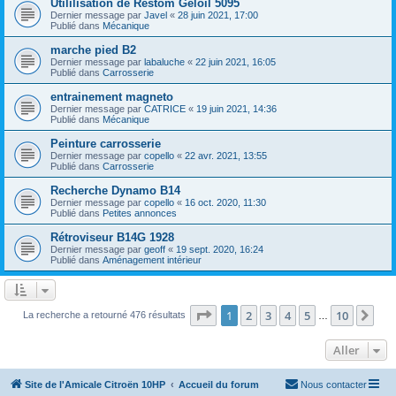
Utililisation de Restom Geloil 5095
Dernier message par
Javel
«
28 juin 2021, 17:00
Publié dans
Mécanique
marche pied B2
Dernier message par
labaluche
«
22 juin 2021, 16:05
Publié dans
Carrosserie
entrainement magneto
Dernier message par
CATRICE
«
19 juin 2021, 14:36
Publié dans
Mécanique
Peinture carrosserie
Dernier message par
copello
«
22 avr. 2021, 13:55
Publié dans
Carrosserie
Recherche Dynamo B14
Dernier message par
copello
«
16 oct. 2020, 11:30
Publié dans
Petites annonces
Rétroviseur B14G 1928
Dernier message par
geoff
«
19 sept. 2020, 16:24
Publié dans
Aménagement intérieur
Page
1
sur
10
1
2
3
4
5
10
Sui
La recherche a retourné 476 résultats
…
Aller
Site de l'Amicale Citroën 10HP
Accueil du forum
Nous contacter