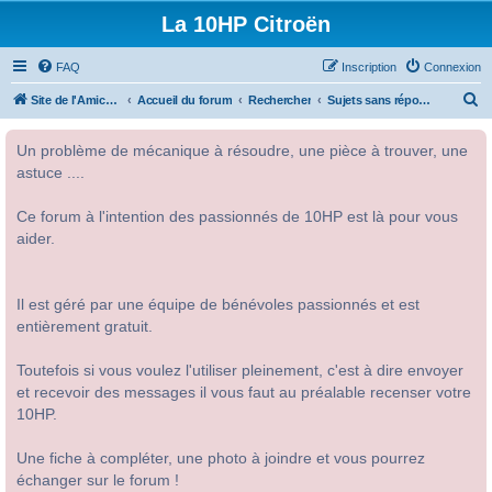
La 10HP Citroën
FAQ
Inscription
Connexion
R
Site de l'Amicale Citroën 10HP
Accueil du forum
Rechercher
Sujets sans réponse
e
Un problème de mécanique à résoudre, une pièce à trouver, une
c
astuce ....
h
e
Ce forum à l'intention des passionnés de 10HP est là pour vous
r
aider.
c
h
Il est géré par une équipe de bénévoles passionnés et est
e
entièrement gratuit.
r
Toutefois si vous voulez l'utiliser pleinement, c'est à dire envoyer
et recevoir des messages il vous faut au préalable recenser votre
10HP.
Une fiche à compléter, une photo à joindre et vous pourrez
échanger sur le forum !