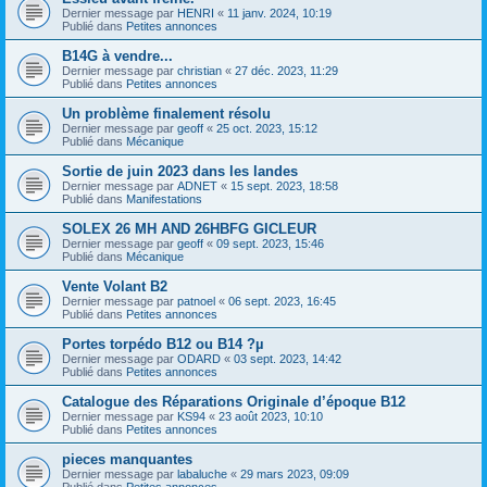
Dernier message par
HENRI
«
11 janv. 2024, 10:19
Publié dans
Petites annonces
B14G à vendre...
Dernier message par
christian
«
27 déc. 2023, 11:29
Publié dans
Petites annonces
Un problème finalement résolu
Dernier message par
geoff
«
25 oct. 2023, 15:12
Publié dans
Mécanique
Sortie de juin 2023 dans les landes
Dernier message par
ADNET
«
15 sept. 2023, 18:58
Publié dans
Manifestations
SOLEX 26 MH AND 26HBFG GICLEUR
Dernier message par
geoff
«
09 sept. 2023, 15:46
Publié dans
Mécanique
Vente Volant B2
Dernier message par
patnoel
«
06 sept. 2023, 16:45
Publié dans
Petites annonces
Portes torpédo B12 ou B14 ?µ
Dernier message par
ODARD
«
03 sept. 2023, 14:42
Publié dans
Petites annonces
Catalogue des Réparations Originale d’époque B12
Dernier message par
KS94
«
23 août 2023, 10:10
Publié dans
Petites annonces
pieces manquantes
Dernier message par
labaluche
«
29 mars 2023, 09:09
Publié dans
Petites annonces