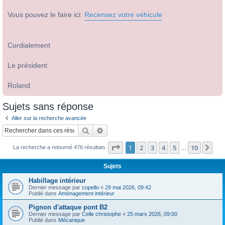
Vous pouvez le faire ici:
Recensez votre véhicule
Cordialement
Le président
Roland
Sujets sans réponse
Aller sur la recherche avancée
Rechercher
Recherche avancée
Page
1
sur
10
1
2
3
4
5
10
Sui
La recherche a retourné 476 résultats
…
Sujets
Habillage intérieur
Dernier message par
copello
«
29 mai 2026, 09:42
Publié dans
Aménagement intérieur
Pignon d'attaque pont B2
Dernier message par
Celle christophe
«
25 mars 2026, 09:00
Publié dans
Mécanique