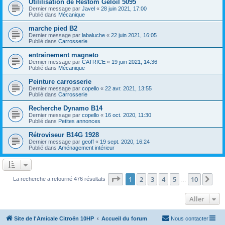
Utililisation de Restom Geloil 5095
Dernier message par
Javel
«
28 juin 2021, 17:00
Publié dans
Mécanique
marche pied B2
Dernier message par
labaluche
«
22 juin 2021, 16:05
Publié dans
Carrosserie
entrainement magneto
Dernier message par
CATRICE
«
19 juin 2021, 14:36
Publié dans
Mécanique
Peinture carrosserie
Dernier message par
copello
«
22 avr. 2021, 13:55
Publié dans
Carrosserie
Recherche Dynamo B14
Dernier message par
copello
«
16 oct. 2020, 11:30
Publié dans
Petites annonces
Rétroviseur B14G 1928
Dernier message par
geoff
«
19 sept. 2020, 16:24
Publié dans
Aménagement intérieur
Page
1
sur
10
1
2
3
4
5
10
Sui
La recherche a retourné 476 résultats
…
Aller
Site de l'Amicale Citroën 10HP
Accueil du forum
Nous contacter