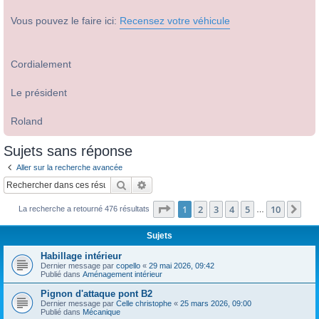
Vous pouvez le faire ici:
Recensez votre véhicule
Cordialement
Le président
Roland
Sujets sans réponse
Aller sur la recherche avancée
Rechercher
Recherche avancée
Page
1
sur
10
1
2
3
4
5
10
Sui
La recherche a retourné 476 résultats
…
Sujets
Habillage intérieur
Dernier message par
copello
«
29 mai 2026, 09:42
Publié dans
Aménagement intérieur
Pignon d'attaque pont B2
Dernier message par
Celle christophe
«
25 mars 2026, 09:00
Publié dans
Mécanique