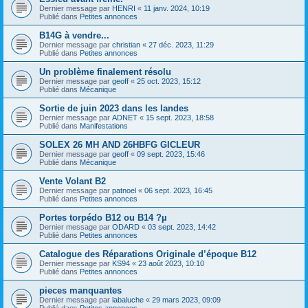
Dernier message par
HENRI
«
11 janv. 2024, 10:19
Publié dans
Petites annonces
B14G à vendre...
Dernier message par
christian
«
27 déc. 2023, 11:29
Publié dans
Petites annonces
Un problème finalement résolu
Dernier message par
geoff
«
25 oct. 2023, 15:12
Publié dans
Mécanique
Sortie de juin 2023 dans les landes
Dernier message par
ADNET
«
15 sept. 2023, 18:58
Publié dans
Manifestations
SOLEX 26 MH AND 26HBFG GICLEUR
Dernier message par
geoff
«
09 sept. 2023, 15:46
Publié dans
Mécanique
Vente Volant B2
Dernier message par
patnoel
«
06 sept. 2023, 16:45
Publié dans
Petites annonces
Portes torpédo B12 ou B14 ?µ
Dernier message par
ODARD
«
03 sept. 2023, 14:42
Publié dans
Petites annonces
Catalogue des Réparations Originale d’époque B12
Dernier message par
KS94
«
23 août 2023, 10:10
Publié dans
Petites annonces
pieces manquantes
Dernier message par
labaluche
«
29 mars 2023, 09:09
Publié dans
Petites annonces