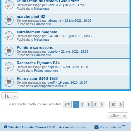
Utililisation de Restom Geloil 5095
Dernier message par
Javel
«
28 juin 2021, 17:00
Publié dans
Mécanique
marche pied B2
Dernier message par
labaluche
«
22 juin 2021, 16:05
Publié dans
Carrosserie
entrainement magneto
Dernier message par
CATRICE
«
19 juin 2021, 14:36
Publié dans
Mécanique
Peinture carrosserie
Dernier message par
copello
«
22 avr. 2021, 13:55
Publié dans
Carrosserie
Recherche Dynamo B14
Dernier message par
copello
«
16 oct. 2020, 11:30
Publié dans
Petites annonces
Rétroviseur B14G 1928
Dernier message par
geoff
«
19 sept. 2020, 16:24
Publié dans
Aménagement intérieur
Page
1
sur
10
1
2
3
4
5
10
Sui
La recherche a retourné 476 résultats
…
Aller
Site de l'Amicale Citroën 10HP
Accueil du forum
Nous contacter