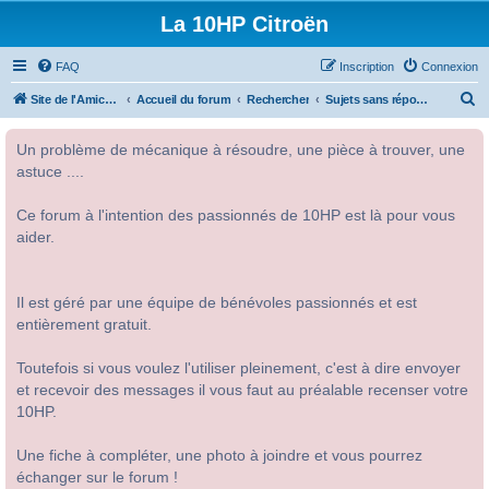
La 10HP Citroën
FAQ
Inscription
Connexion
R
Site de l'Amicale Citroën 10HP
Accueil du forum
Rechercher
Sujets sans réponse
e
Un problème de mécanique à résoudre, une pièce à trouver, une
c
astuce ....
h
e
Ce forum à l'intention des passionnés de 10HP est là pour vous
r
aider.
c
h
Il est géré par une équipe de bénévoles passionnés et est
e
entièrement gratuit.
r
Toutefois si vous voulez l'utiliser pleinement, c'est à dire envoyer
et recevoir des messages il vous faut au préalable recenser votre
10HP.
Une fiche à compléter, une photo à joindre et vous pourrez
échanger sur le forum !