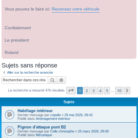
Vous pouvez le faire ici:
Recensez votre véhicule
Cordialement
Le président
Roland
Sujets sans réponse
Aller sur la recherche avancée
Rechercher
Recherche avancée
Page
1
sur
10
1
2
3
4
5
10
Sui
La recherche a retourné 476 résultats
…
Sujets
Habillage intérieur
Dernier message par
copello
«
29 mai 2026, 09:42
Publié dans
Aménagement intérieur
Pignon d'attaque pont B2
Dernier message par
Celle christophe
«
25 mars 2026, 09:00
Publié dans
Mécanique