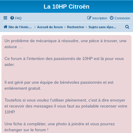
La 10HP Citroën
FAQ
Inscription
Connexion
R
Site de l'Amicale Citroën 10HP
Accueil du forum
Rechercher
Sujets sans réponse
e
Un problème de mécanique à résoudre, une pièce à trouver, une
c
astuce ....
h
e
Ce forum à l'intention des passionnés de 10HP est là pour vous
r
aider.
c
h
Il est géré par une équipe de bénévoles passionnés et est
e
entièrement gratuit.
r
Toutefois si vous voulez l'utiliser pleinement, c'est à dire envoyer
et recevoir des messages il vous faut au préalable recenser votre
10HP.
Une fiche à compléter, une photo à joindre et vous pourrez
échanger sur le forum !