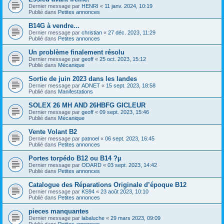
Dernier message par
HENRI
«
11 janv. 2024, 10:19
Publié dans
Petites annonces
B14G à vendre...
Dernier message par
christian
«
27 déc. 2023, 11:29
Publié dans
Petites annonces
Un problème finalement résolu
Dernier message par
geoff
«
25 oct. 2023, 15:12
Publié dans
Mécanique
Sortie de juin 2023 dans les landes
Dernier message par
ADNET
«
15 sept. 2023, 18:58
Publié dans
Manifestations
SOLEX 26 MH AND 26HBFG GICLEUR
Dernier message par
geoff
«
09 sept. 2023, 15:46
Publié dans
Mécanique
Vente Volant B2
Dernier message par
patnoel
«
06 sept. 2023, 16:45
Publié dans
Petites annonces
Portes torpédo B12 ou B14 ?µ
Dernier message par
ODARD
«
03 sept. 2023, 14:42
Publié dans
Petites annonces
Catalogue des Réparations Originale d’époque B12
Dernier message par
KS94
«
23 août 2023, 10:10
Publié dans
Petites annonces
pieces manquantes
Dernier message par
labaluche
«
29 mars 2023, 09:09
Publié dans
Petites annonces