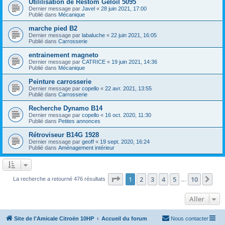
Utililisation de Restom Geloil 5095
Dernier message par
Javel
«
28 juin 2021, 17:00
Publié dans
Mécanique
marche pied B2
Dernier message par
labaluche
«
22 juin 2021, 16:05
Publié dans
Carrosserie
entrainement magneto
Dernier message par
CATRICE
«
19 juin 2021, 14:36
Publié dans
Mécanique
Peinture carrosserie
Dernier message par
copello
«
22 avr. 2021, 13:55
Publié dans
Carrosserie
Recherche Dynamo B14
Dernier message par
copello
«
16 oct. 2020, 11:30
Publié dans
Petites annonces
Rétroviseur B14G 1928
Dernier message par
geoff
«
19 sept. 2020, 16:24
Publié dans
Aménagement intérieur
Page
1
sur
10
1
2
3
4
5
10
Sui
La recherche a retourné 476 résultats
…
Aller
Site de l'Amicale Citroën 10HP
Accueil du forum
Nous contacter