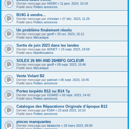
Dernier message par
HENRI
«
11 janv. 2024, 10:19
Publié dans
Petites annonces
B14G à vendre...
Dernier message par
christian
«
27 déc. 2023, 11:29
Publié dans
Petites annonces
Un problème finalement résolu
Dernier message par
geoff
«
25 oct. 2023, 15:12
Publié dans
Mécanique
Sortie de juin 2023 dans les landes
Dernier message par
ADNET
«
15 sept. 2023, 18:58
Publié dans
Manifestations
SOLEX 26 MH AND 26HBFG GICLEUR
Dernier message par
geoff
«
09 sept. 2023, 15:46
Publié dans
Mécanique
Vente Volant B2
Dernier message par
patnoel
«
06 sept. 2023, 16:45
Publié dans
Petites annonces
Portes torpédo B12 ou B14 ?µ
Dernier message par
ODARD
«
03 sept. 2023, 14:42
Publié dans
Petites annonces
Catalogue des Réparations Originale d’époque B12
Dernier message par
KS94
«
23 août 2023, 10:10
Publié dans
Petites annonces
pieces manquantes
Dernier message par
labaluche
«
29 mars 2023, 09:09
Publié dans
Petites annonces