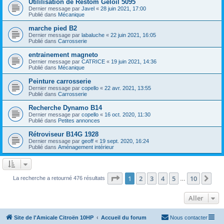
Utililisation de Restom Geloil 5095
Dernier message par
Javel
«
28 juin 2021, 17:00
Publié dans
Mécanique
marche pied B2
Dernier message par
labaluche
«
22 juin 2021, 16:05
Publié dans
Carrosserie
entrainement magneto
Dernier message par
CATRICE
«
19 juin 2021, 14:36
Publié dans
Mécanique
Peinture carrosserie
Dernier message par
copello
«
22 avr. 2021, 13:55
Publié dans
Carrosserie
Recherche Dynamo B14
Dernier message par
copello
«
16 oct. 2020, 11:30
Publié dans
Petites annonces
Rétroviseur B14G 1928
Dernier message par
geoff
«
19 sept. 2020, 16:24
Publié dans
Aménagement intérieur
Page
1
sur
10
1
2
3
4
5
10
Sui
La recherche a retourné 476 résultats
…
Aller
Site de l'Amicale Citroën 10HP
Accueil du forum
Nous contacter