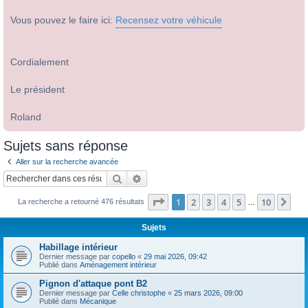
Vous pouvez le faire ici:
Recensez votre véhicule
Cordialement
Le président
Roland
Sujets sans réponse
Aller sur la recherche avancée
Rechercher
Recherche avancée
Page
1
sur
10
1
2
3
4
5
10
Sui
La recherche a retourné 476 résultats
…
Sujets
Habillage intérieur
Dernier message par
copello
«
29 mai 2026, 09:42
Publié dans
Aménagement intérieur
Pignon d'attaque pont B2
Dernier message par
Celle christophe
«
25 mars 2026, 09:00
Publié dans
Mécanique