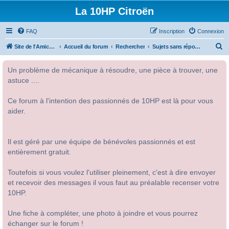
La 10HP Citroën
FAQ
Inscription
Connexion
R
Site de l'Amicale Citroën 10HP
Accueil du forum
Rechercher
Sujets sans réponse
e
Un problème de mécanique à résoudre, une pièce à trouver, une
c
astuce ....
h
e
Ce forum à l'intention des passionnés de 10HP est là pour vous
r
aider.
c
h
Il est géré par une équipe de bénévoles passionnés et est
e
entièrement gratuit.
r
Toutefois si vous voulez l'utiliser pleinement, c'est à dire envoyer
et recevoir des messages il vous faut au préalable recenser votre
10HP.
Une fiche à compléter, une photo à joindre et vous pourrez
échanger sur le forum !