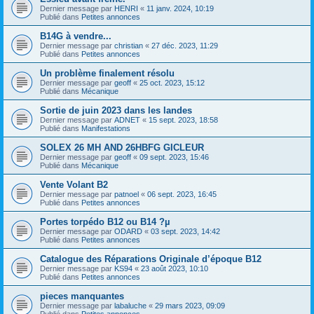
Dernier message par
HENRI
«
11 janv. 2024, 10:19
Publié dans
Petites annonces
B14G à vendre...
Dernier message par
christian
«
27 déc. 2023, 11:29
Publié dans
Petites annonces
Un problème finalement résolu
Dernier message par
geoff
«
25 oct. 2023, 15:12
Publié dans
Mécanique
Sortie de juin 2023 dans les landes
Dernier message par
ADNET
«
15 sept. 2023, 18:58
Publié dans
Manifestations
SOLEX 26 MH AND 26HBFG GICLEUR
Dernier message par
geoff
«
09 sept. 2023, 15:46
Publié dans
Mécanique
Vente Volant B2
Dernier message par
patnoel
«
06 sept. 2023, 16:45
Publié dans
Petites annonces
Portes torpédo B12 ou B14 ?µ
Dernier message par
ODARD
«
03 sept. 2023, 14:42
Publié dans
Petites annonces
Catalogue des Réparations Originale d’époque B12
Dernier message par
KS94
«
23 août 2023, 10:10
Publié dans
Petites annonces
pieces manquantes
Dernier message par
labaluche
«
29 mars 2023, 09:09
Publié dans
Petites annonces