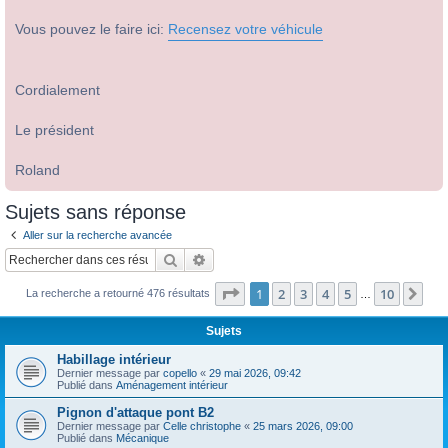
Vous pouvez le faire ici:
Recensez votre véhicule
Cordialement
Le président
Roland
Sujets sans réponse
Aller sur la recherche avancée
Rechercher
Recherche avancée
Page
1
sur
10
1
2
3
4
5
10
Sui
La recherche a retourné 476 résultats
…
Sujets
Habillage intérieur
Dernier message par
copello
«
29 mai 2026, 09:42
Publié dans
Aménagement intérieur
Pignon d'attaque pont B2
Dernier message par
Celle christophe
«
25 mars 2026, 09:00
Publié dans
Mécanique