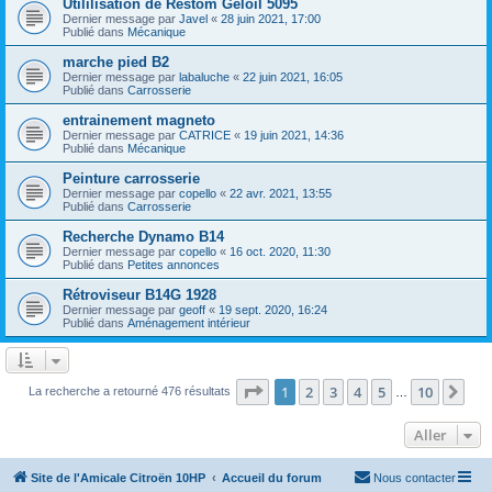
Utililisation de Restom Geloil 5095
Dernier message par
Javel
«
28 juin 2021, 17:00
Publié dans
Mécanique
marche pied B2
Dernier message par
labaluche
«
22 juin 2021, 16:05
Publié dans
Carrosserie
entrainement magneto
Dernier message par
CATRICE
«
19 juin 2021, 14:36
Publié dans
Mécanique
Peinture carrosserie
Dernier message par
copello
«
22 avr. 2021, 13:55
Publié dans
Carrosserie
Recherche Dynamo B14
Dernier message par
copello
«
16 oct. 2020, 11:30
Publié dans
Petites annonces
Rétroviseur B14G 1928
Dernier message par
geoff
«
19 sept. 2020, 16:24
Publié dans
Aménagement intérieur
Page
1
sur
10
1
2
3
4
5
10
Sui
La recherche a retourné 476 résultats
…
Aller
Site de l'Amicale Citroën 10HP
Accueil du forum
Nous contacter