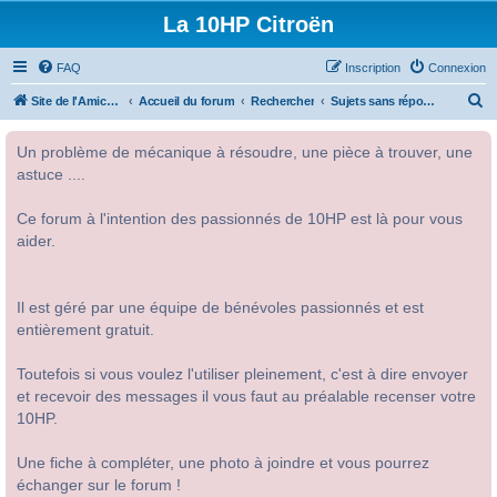
La 10HP Citroën
FAQ
Inscription
Connexion
R
Site de l'Amicale Citroën 10HP
Accueil du forum
Rechercher
Sujets sans réponse
e
Un problème de mécanique à résoudre, une pièce à trouver, une
c
astuce ....
h
e
Ce forum à l'intention des passionnés de 10HP est là pour vous
r
aider.
c
h
Il est géré par une équipe de bénévoles passionnés et est
e
entièrement gratuit.
r
Toutefois si vous voulez l'utiliser pleinement, c'est à dire envoyer
et recevoir des messages il vous faut au préalable recenser votre
10HP.
Une fiche à compléter, une photo à joindre et vous pourrez
échanger sur le forum !