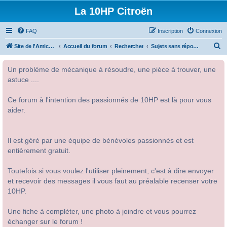
La 10HP Citroën
FAQ
Inscription
Connexion
R
Site de l'Amicale Citroën 10HP
Accueil du forum
Rechercher
Sujets sans réponse
e
Un problème de mécanique à résoudre, une pièce à trouver, une
c
astuce ....
h
e
Ce forum à l'intention des passionnés de 10HP est là pour vous
r
aider.
c
h
Il est géré par une équipe de bénévoles passionnés et est
e
entièrement gratuit.
r
Toutefois si vous voulez l'utiliser pleinement, c'est à dire envoyer
et recevoir des messages il vous faut au préalable recenser votre
10HP.
Une fiche à compléter, une photo à joindre et vous pourrez
échanger sur le forum !