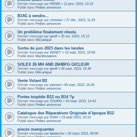
Dernier message par
HENRI
«
11 janv. 2024, 10:19
Publié dans
Petites annonces
B14G à vendre...
Dernier message par
christian
«
27 déc. 2023, 11:29
Publié dans
Petites annonces
Un problème finalement résolu
Dernier message par
geoff
«
25 oct. 2023, 15:12
Publié dans
Mécanique
Sortie de juin 2023 dans les landes
Dernier message par
ADNET
«
15 sept. 2023, 18:58
Publié dans
Manifestations
SOLEX 26 MH AND 26HBFG GICLEUR
Dernier message par
geoff
«
09 sept. 2023, 15:46
Publié dans
Mécanique
Vente Volant B2
Dernier message par
patnoel
«
06 sept. 2023, 16:45
Publié dans
Petites annonces
Portes torpédo B12 ou B14 ?µ
Dernier message par
ODARD
«
03 sept. 2023, 14:42
Publié dans
Petites annonces
Catalogue des Réparations Originale d’époque B12
Dernier message par
KS94
«
23 août 2023, 10:10
Publié dans
Petites annonces
pieces manquantes
Dernier message par
labaluche
«
29 mars 2023, 09:09
Publié dans
Petites annonces