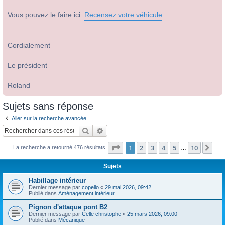
Vous pouvez le faire ici:
Recensez votre véhicule
Cordialement
Le président
Roland
Sujets sans réponse
Aller sur la recherche avancée
Rechercher
Recherche avancée
Page
1
sur
10
1
2
3
4
5
10
Sui
La recherche a retourné 476 résultats
…
Sujets
Habillage intérieur
Dernier message par
copello
«
29 mai 2026, 09:42
Publié dans
Aménagement intérieur
Pignon d'attaque pont B2
Dernier message par
Celle christophe
«
25 mars 2026, 09:00
Publié dans
Mécanique