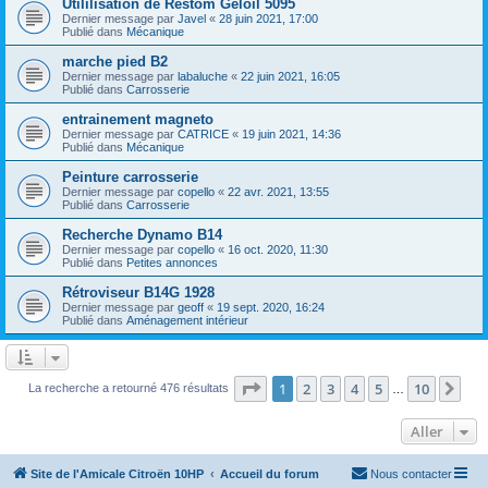
Utililisation de Restom Geloil 5095
Dernier message par
Javel
«
28 juin 2021, 17:00
Publié dans
Mécanique
marche pied B2
Dernier message par
labaluche
«
22 juin 2021, 16:05
Publié dans
Carrosserie
entrainement magneto
Dernier message par
CATRICE
«
19 juin 2021, 14:36
Publié dans
Mécanique
Peinture carrosserie
Dernier message par
copello
«
22 avr. 2021, 13:55
Publié dans
Carrosserie
Recherche Dynamo B14
Dernier message par
copello
«
16 oct. 2020, 11:30
Publié dans
Petites annonces
Rétroviseur B14G 1928
Dernier message par
geoff
«
19 sept. 2020, 16:24
Publié dans
Aménagement intérieur
Page
1
sur
10
1
2
3
4
5
10
Sui
La recherche a retourné 476 résultats
…
Aller
Site de l'Amicale Citroën 10HP
Accueil du forum
Nous contacter