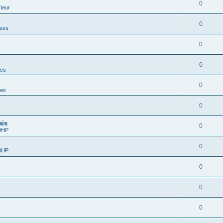
0
ieur
0
rses
0
0
ces
0
ces
0
ais
0
10HP
0
10HP
0
0
0