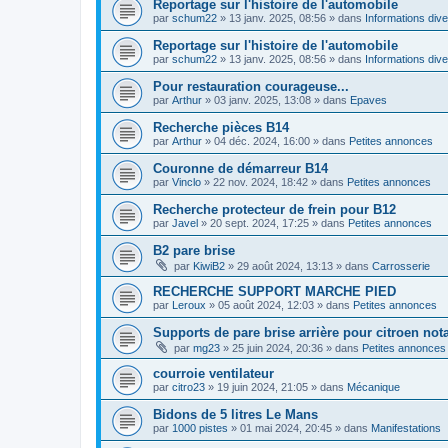
Reportage sur l'histoire de l'automobile
par
schum22
»
13 janv. 2025, 08:56
» dans
Informations div
Reportage sur l'histoire de l'automobile
par
schum22
»
13 janv. 2025, 08:56
» dans
Informations div
Pour restauration courageuse...
par
Arthur
»
03 janv. 2025, 13:08
» dans
Epaves
Recherche pièces B14
par
Arthur
»
04 déc. 2024, 16:00
» dans
Petites annonces
Couronne de démarreur B14
par
Vinclo
»
22 nov. 2024, 18:42
» dans
Petites annonces
Recherche protecteur de frein pour B12
par
Javel
»
20 sept. 2024, 17:25
» dans
Petites annonces
B2 pare brise
par
KiwiB2
»
29 août 2024, 13:13
» dans
Carrosserie
RECHERCHE SUPPORT MARCHE PIED
par
Leroux
»
05 août 2024, 12:03
» dans
Petites annonces
Supports de pare brise arrière pour citroen n
par
mg23
»
25 juin 2024, 20:36
» dans
Petites annonces
courroie ventilateur
par
citro23
»
19 juin 2024, 21:05
» dans
Mécanique
Bidons de 5 litres Le Mans
par
1000 pistes
»
01 mai 2024, 20:45
» dans
Manifestations