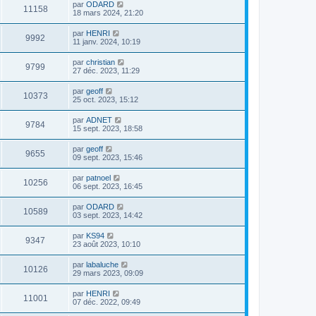
par
ODARD
11158
18 mars 2024, 21:20
par
HENRI
9992
11 janv. 2024, 10:19
par
christian
9799
27 déc. 2023, 11:29
par
geoff
10373
25 oct. 2023, 15:12
par
ADNET
9784
15 sept. 2023, 18:58
par
geoff
9655
09 sept. 2023, 15:46
par
patnoel
10256
06 sept. 2023, 16:45
par
ODARD
10589
03 sept. 2023, 14:42
par
KS94
9347
23 août 2023, 10:10
par
labaluche
10126
29 mars 2023, 09:09
par
HENRI
11001
07 déc. 2022, 09:49