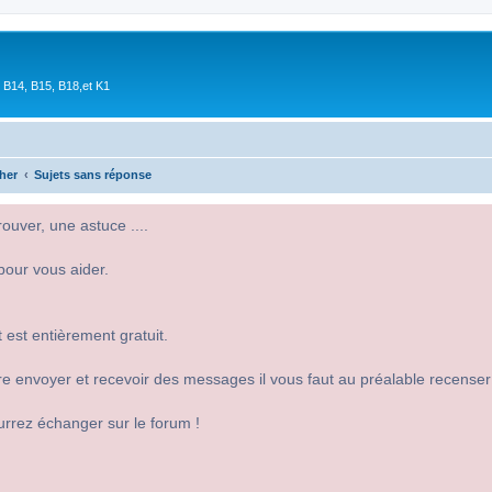
 B14, B15, B18,et K1
her
Sujets sans réponse
uver, une astuce ....
pour vous aider.
 est entièrement gratuit.
 dire envoyer et recevoir des messages il vous faut au préalable recense
urrez échanger sur le forum !