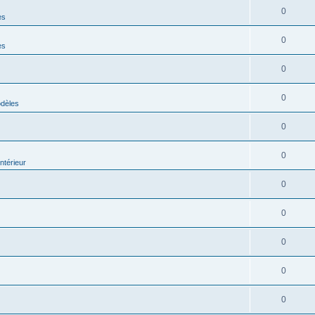
0
es
0
es
0
0
odèles
0
0
térieur
0
0
0
0
0