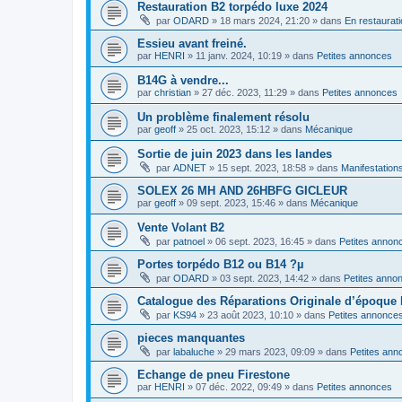
Restauration B2 torpédo luxe 2024
par
ODARD
»
18 mars 2024, 21:20
» dans
En restaurat
Essieu avant freiné.
par
HENRI
»
11 janv. 2024, 10:19
» dans
Petites annonces
B14G à vendre...
par
christian
»
27 déc. 2023, 11:29
» dans
Petites annonces
Un problème finalement résolu
par
geoff
»
25 oct. 2023, 15:12
» dans
Mécanique
Sortie de juin 2023 dans les landes
par
ADNET
»
15 sept. 2023, 18:58
» dans
Manifestation
SOLEX 26 MH AND 26HBFG GICLEUR
par
geoff
»
09 sept. 2023, 15:46
» dans
Mécanique
Vente Volant B2
par
patnoel
»
06 sept. 2023, 16:45
» dans
Petites annon
Portes torpédo B12 ou B14 ?µ
par
ODARD
»
03 sept. 2023, 14:42
» dans
Petites anno
Catalogue des Réparations Originale d’époque
par
KS94
»
23 août 2023, 10:10
» dans
Petites annonce
pieces manquantes
par
labaluche
»
29 mars 2023, 09:09
» dans
Petites ann
Echange de pneu Firestone
par
HENRI
»
07 déc. 2022, 09:49
» dans
Petites annonces