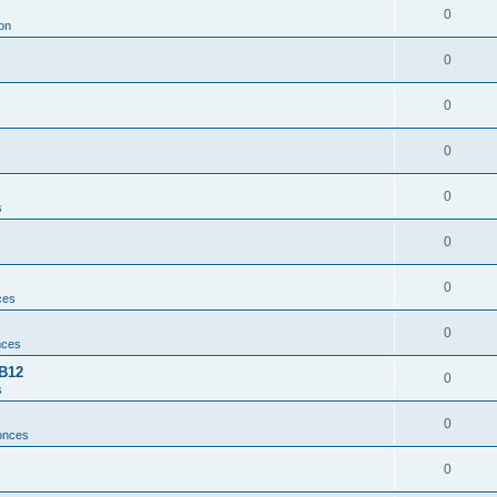
0
ion
0
0
0
0
s
0
0
ces
0
nces
 B12
0
s
0
onces
0