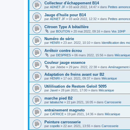
Collecteur d'échappement B14
par
ADNET JF
»
03 août 2022, 14:47
» dans
Petites annonc
Jauge d'huile pour B14
par
ADNET JF
»
03 août 2022, 12:32
» dans
Petites annonc
Citroen Type A bétaillère
par
BOUTON
»
20 mai 2022, 09:16
» dans
Vos 10HP
Numéro de série
par
HENRI
»
23 avr. 2022, 10:10
» dans
Identification des m
Arrêtoir contre écrou
par
DESPRES
»
06 mars 2022, 15:56
» dans
Mécanique
Couleur jauge essence
par
Jidebe
»
29 janv. 2022, 22:38
» dans
Aménagement in
Adaptation de freins avant sur B2
par
HENRI
»
17 oct. 2021, 09:37
» dans
Mécanique
Utililisation de Restom Geloil 5095
par
Javel
»
28 juin 2021, 17:00
» dans
Mécanique
marche pied B2
par
labaluche
»
22 juin 2021, 16:05
» dans
Carrosserie
entrainement magneto
par
CATRICE
»
19 juin 2021, 14:36
» dans
Mécanique
Peinture carrosserie
par
copello
»
22 avr. 2021, 13:55
» dans
Carrosserie