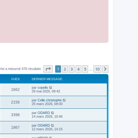
Page
1
sur
10
1
2
3
4
5
10
Suivant
he a retourné 476 résultats
…
VUES
DERNIER MESSAGE
par
copello
1662
29 mai 2026, 09:42
par
Celle christophe
2156
25 mars 2026, 09:00
par
ODARD
3398
14 mars 2026, 10:46
par
ODARD
1867
12 mars 2026, 14:15