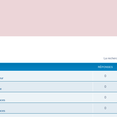
La recherc
RÉPONSES
0
eur
0
ue
0
nces
0
nces