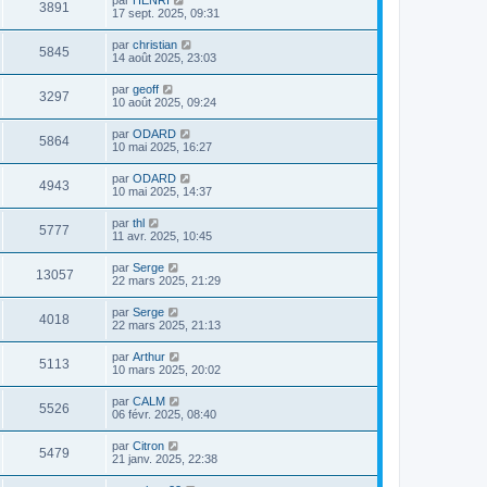
par
HENRI
3891
17 sept. 2025, 09:31
par
christian
5845
14 août 2025, 23:03
par
geoff
3297
10 août 2025, 09:24
par
ODARD
5864
10 mai 2025, 16:27
par
ODARD
4943
10 mai 2025, 14:37
par
thl
5777
11 avr. 2025, 10:45
par
Serge
13057
22 mars 2025, 21:29
par
Serge
4018
22 mars 2025, 21:13
par
Arthur
5113
10 mars 2025, 20:02
par
CALM
5526
06 févr. 2025, 08:40
par
Citron
5479
21 janv. 2025, 22:38