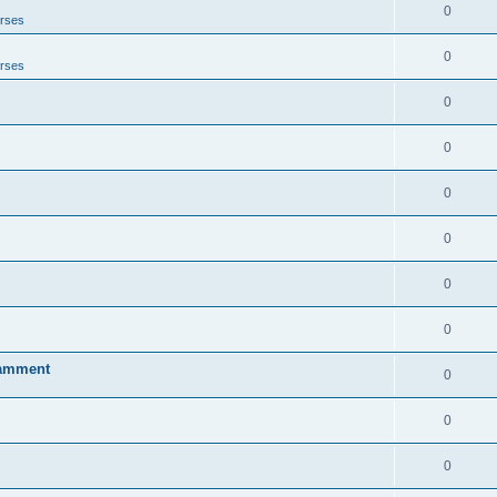
0
erses
0
erses
0
0
0
0
0
0
otamment
0
0
0