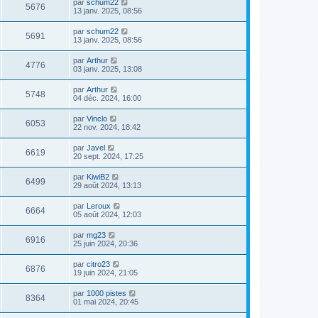
par
schum22
5676
13 janv. 2025, 08:56
par
schum22
5691
13 janv. 2025, 08:56
par
Arthur
4776
03 janv. 2025, 13:08
par
Arthur
5748
04 déc. 2024, 16:00
par
Vinclo
6053
22 nov. 2024, 18:42
par
Javel
6619
20 sept. 2024, 17:25
par
KiwiB2
6499
29 août 2024, 13:13
par
Leroux
6664
05 août 2024, 12:03
par
mg23
6916
25 juin 2024, 20:36
par
citro23
6876
19 juin 2024, 21:05
par
1000 pistes
8364
01 mai 2024, 20:45