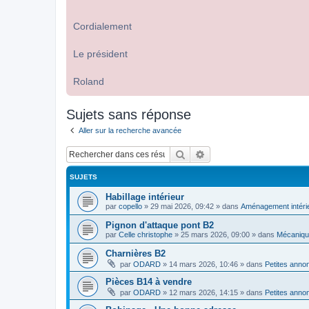
Cordialement
Le président
Roland
Sujets sans réponse
Aller sur la recherche avancée
Rechercher
Recherche avancée
SUJETS
Habillage intérieur
par
copello
»
29 mai 2026, 09:42
» dans
Aménagement intéri
Pignon d'attaque pont B2
par
Celle christophe
»
25 mars 2026, 09:00
» dans
Mécaniq
Charnières B2
par
ODARD
»
14 mars 2026, 10:46
» dans
Petites anno
Pièces B14 à vendre
par
ODARD
»
12 mars 2026, 14:15
» dans
Petites anno