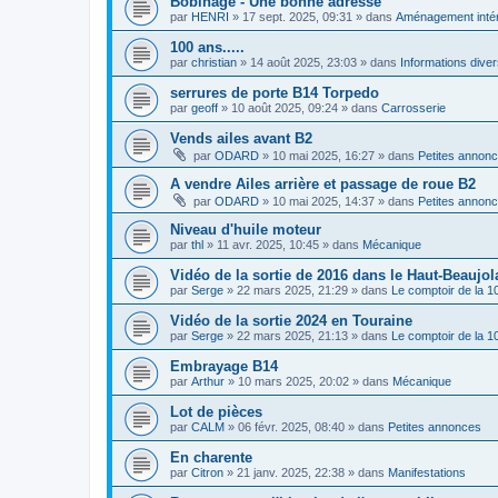
Bobinage - Une bonne adresse
par
HENRI
»
17 sept. 2025, 09:31
» dans
Aménagement intér
100 ans.....
par
christian
»
14 août 2025, 23:03
» dans
Informations dive
serrures de porte B14 Torpedo
par
geoff
»
10 août 2025, 09:24
» dans
Carrosserie
Vends ailes avant B2
par
ODARD
»
10 mai 2025, 16:27
» dans
Petites annon
A vendre Ailes arrière et passage de roue B2
par
ODARD
»
10 mai 2025, 14:37
» dans
Petites annon
Niveau d'huile moteur
par
thl
»
11 avr. 2025, 10:45
» dans
Mécanique
Vidéo de la sortie de 2016 dans le Haut-Beaujol
par
Serge
»
22 mars 2025, 21:29
» dans
Le comptoir de la 
Vidéo de la sortie 2024 en Touraine
par
Serge
»
22 mars 2025, 21:13
» dans
Le comptoir de la 
Embrayage B14
par
Arthur
»
10 mars 2025, 20:02
» dans
Mécanique
Lot de pièces
par
CALM
»
06 févr. 2025, 08:40
» dans
Petites annonces
En charente
par
Citron
»
21 janv. 2025, 22:38
» dans
Manifestations