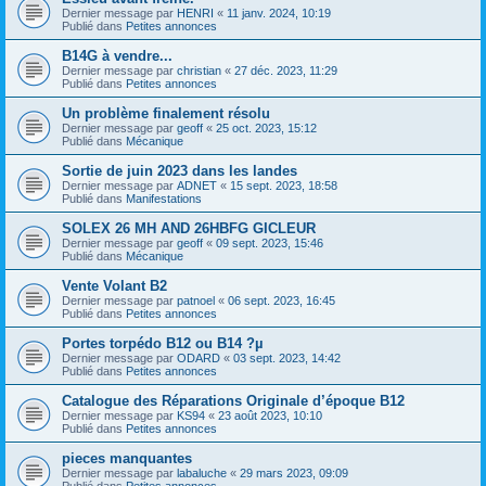
Dernier message par
HENRI
«
11 janv. 2024, 10:19
Publié dans
Petites annonces
B14G à vendre...
Dernier message par
christian
«
27 déc. 2023, 11:29
Publié dans
Petites annonces
Un problème finalement résolu
Dernier message par
geoff
«
25 oct. 2023, 15:12
Publié dans
Mécanique
Sortie de juin 2023 dans les landes
Dernier message par
ADNET
«
15 sept. 2023, 18:58
Publié dans
Manifestations
SOLEX 26 MH AND 26HBFG GICLEUR
Dernier message par
geoff
«
09 sept. 2023, 15:46
Publié dans
Mécanique
Vente Volant B2
Dernier message par
patnoel
«
06 sept. 2023, 16:45
Publié dans
Petites annonces
Portes torpédo B12 ou B14 ?µ
Dernier message par
ODARD
«
03 sept. 2023, 14:42
Publié dans
Petites annonces
Catalogue des Réparations Originale d’époque B12
Dernier message par
KS94
«
23 août 2023, 10:10
Publié dans
Petites annonces
pieces manquantes
Dernier message par
labaluche
«
29 mars 2023, 09:09
Publié dans
Petites annonces