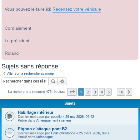
Vous pouvez le faire ici:
Recensez votre véhicule
Cordialement
Le président
Roland
Sujets sans réponse
Aller sur la recherche avancée
Rechercher
Recherche avancée
Page
1
sur
10
1
2
3
4
5
10
Sui
La recherche a retourné 476 résultats
…
Sujets
Habillage intérieur
Dernier message par
copello
«
29 mai 2026, 09:42
Publié dans
Aménagement intérieur
Pignon d'attaque pont B2
Dernier message par
Celle christophe
«
25 mars 2026, 09:00
Publié dans
Mécanique