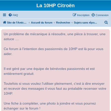
La 10HP Citroën
FAQ
Inscription
Connexion
R
Site de l'Amicale Citroën 10HP
Accueil du forum
Rechercher
Sujets sans réponse
e
Un problème de mécanique à résoudre, une pièce à trouver, une
c
astuce ....
h
e
Ce forum à l'intention des passionnés de 10HP est là pour vous
r
aider.
c
h
Il est géré par une équipe de bénévoles passionnés et est
e
entièrement gratuit.
r
Toutefois si vous voulez l'utiliser pleinement, c'est à dire envoyer
et recevoir des messages il vous faut au préalable recenser votre
10HP.
Une fiche à compléter, une photo à joindre et vous pourrez
échanger sur le forum !