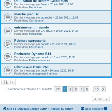
Utililisation de Restom Geloil 5095
Dernier message par
Javel
«
28 juin 2021, 17:00
Publié dans
Mécanique
marche pied B2
Dernier message par
labaluche
«
22 juin 2021, 16:05
Publié dans
Carrosserie
entrainement magneto
Dernier message par
CATRICE
«
19 juin 2021, 14:36
Publié dans
Mécanique
Peinture carrosserie
Dernier message par
copello
«
22 avr. 2021, 13:55
Publié dans
Carrosserie
Recherche Dynamo B14
Dernier message par
copello
«
16 oct. 2020, 11:30
Publié dans
Petites annonces
Rétroviseur B14G 1928
Dernier message par
geoff
«
19 sept. 2020, 16:24
Publié dans
Aménagement intérieur
Page
1
sur
10
1
2
3
4
5
10
Sui
La recherche a retourné 476 résultats
…
Aller
Site de l'Amicale Citroën 10HP
Accueil du forum
Nous contacter