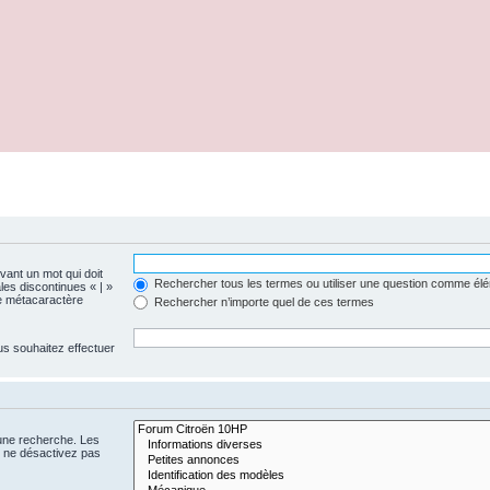
evant un mot qui doit
Rechercher tous les termes ou utiliser une question comme él
les discontinues « | »
me métacaractère
Rechercher n’importe quel de ces termes
us souhaitez effectuer
 une recherche. Les
s ne désactivez pas