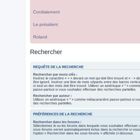
Cordialement
Le président
Roland
Rechercher
REQUÊTE DE LA RECHERCHE
Rechercher par mots-clés :
Insérez le caractère « + » devant un mot qui doit être trouvé et « - » d
être ignoré. Insérez une liste de mots séparés entre des barres vertica
si seul un des mots doit être trouvé. Utilisez un astérisque « * » com
passe-partout si vous souhaitez effectuer des recherches partielles.
Rechercher par auteur :
Utilisez un astérisque « * » comme métacaractère passe-partout si vo
des recherches partielles.
PRÉFÉRENCES DE LA RECHERCHE
Rechercher dans les forums :
Sélectionnez le ou les forums dans lesquels vous souhaitez effectuer
sous-forums seront automatiquement inclus dans la recherche si vou
l’option « Rechercher dans les sous-forums » affichée ci-dessous.