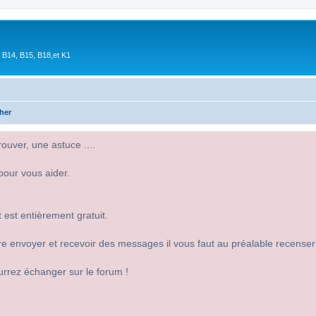
 B14, B15, B18,et K1
her
uver, une astuce ....
pour vous aider.
 est entièrement gratuit.
 dire envoyer et recevoir des messages il vous faut au préalable recense
urrez échanger sur le forum !