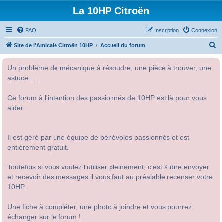
La 10HP Citroën
FAQ
Inscription
Connexion
R
Site de l'Amicale Citroën 10HP
Accueil du forum
e
Un problème de mécanique à résoudre, une pièce à trouver, une
c
astuce ....
h
e
Ce forum à l'intention des passionnés de 10HP est là pour vous
r
aider.
c
h
Il est géré par une équipe de bénévoles passionnés et est
e
entièrement gratuit.
r
Toutefois si vous voulez l'utiliser pleinement, c'est à dire envoyer
et recevoir des messages il vous faut au préalable recenser votre
10HP.
Une fiche à compléter, une photo à joindre et vous pourrez
échanger sur le forum !