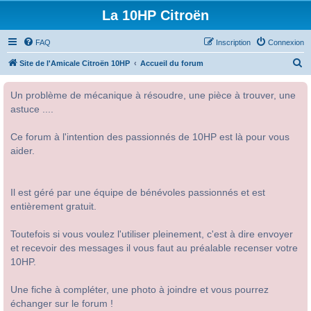
La 10HP Citroën
FAQ
Inscription
Connexion
R
Site de l'Amicale Citroën 10HP
Accueil du forum
e
Un problème de mécanique à résoudre, une pièce à trouver, une
c
astuce ....
h
e
Ce forum à l'intention des passionnés de 10HP est là pour vous
r
aider.
c
h
Il est géré par une équipe de bénévoles passionnés et est
e
entièrement gratuit.
r
Toutefois si vous voulez l'utiliser pleinement, c'est à dire envoyer
et recevoir des messages il vous faut au préalable recenser votre
10HP.
Une fiche à compléter, une photo à joindre et vous pourrez
échanger sur le forum !