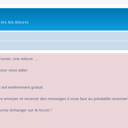
 B14, B15, B18,et K1
uver, une astuce ....
pour vous aider.
 est entièrement gratuit.
 dire envoyer et recevoir des messages il vous faut au préalable recense
urrez échanger sur le forum !