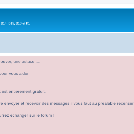
 B14, B15, B18,et K1
uver, une astuce ....
pour vous aider.
 est entièrement gratuit.
 dire envoyer et recevoir des messages il vous faut au préalable recense
urrez échanger sur le forum !