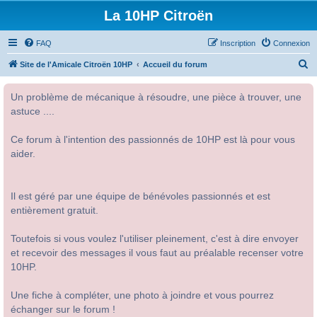
La 10HP Citroën
FAQ
Inscription
Connexion
R
Site de l'Amicale Citroën 10HP
Accueil du forum
e
Un problème de mécanique à résoudre, une pièce à trouver, une
c
astuce ....
h
e
Ce forum à l'intention des passionnés de 10HP est là pour vous
r
aider.
c
h
Il est géré par une équipe de bénévoles passionnés et est
e
entièrement gratuit.
r
Toutefois si vous voulez l'utiliser pleinement, c'est à dire envoyer
et recevoir des messages il vous faut au préalable recenser votre
10HP.
Une fiche à compléter, une photo à joindre et vous pourrez
échanger sur le forum !