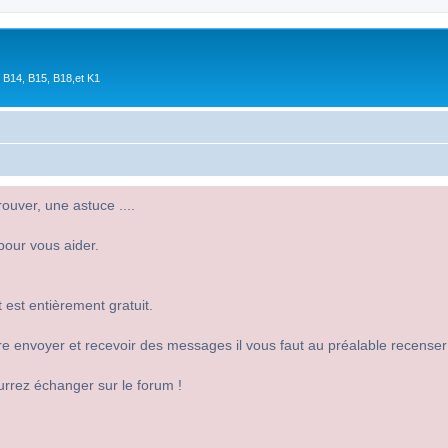
 B14, B15, B18,et K1
uver, une astuce ....
pour vous aider.
 est entièrement gratuit.
 dire envoyer et recevoir des messages il vous faut au préalable recense
urrez échanger sur le forum !