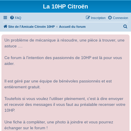
La 10HP Citroën
FAQ
Inscription
Connexion
R
Site de l'Amicale Citroën 10HP
Accueil du forum
e
Un problème de mécanique à résoudre, une pièce à trouver, une
c
astuce ....
h
e
Ce forum à l'intention des passionnés de 10HP est là pour vous
r
aider.
c
h
Il est géré par une équipe de bénévoles passionnés et est
e
entièrement gratuit.
r
Toutefois si vous voulez l'utiliser pleinement, c'est à dire envoyer
et recevoir des messages il vous faut au préalable recenser votre
10HP.
Une fiche à compléter, une photo à joindre et vous pourrez
échanger sur le forum !