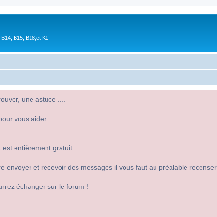
 B14, B15, B18,et K1
uver, une astuce ....
pour vous aider.
 est entièrement gratuit.
 dire envoyer et recevoir des messages il vous faut au préalable recense
urrez échanger sur le forum !