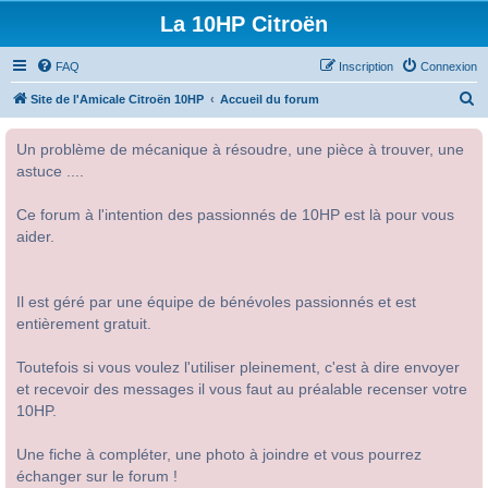
La 10HP Citroën
FAQ
Inscription
Connexion
R
Site de l'Amicale Citroën 10HP
Accueil du forum
e
Un problème de mécanique à résoudre, une pièce à trouver, une
c
astuce ....
h
e
Ce forum à l'intention des passionnés de 10HP est là pour vous
r
aider.
c
h
Il est géré par une équipe de bénévoles passionnés et est
e
entièrement gratuit.
r
Toutefois si vous voulez l'utiliser pleinement, c'est à dire envoyer
et recevoir des messages il vous faut au préalable recenser votre
10HP.
Une fiche à compléter, une photo à joindre et vous pourrez
échanger sur le forum !