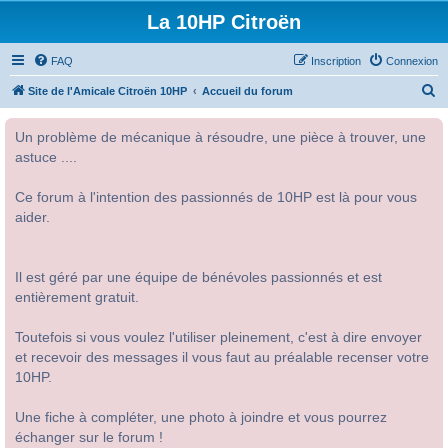
La 10HP Citroën
FAQ
Inscription
Connexion
R
Site de l'Amicale Citroën 10HP
Accueil du forum
e
Un problème de mécanique à résoudre, une pièce à trouver, une
c
astuce ....
h
e
Ce forum à l'intention des passionnés de 10HP est là pour vous
r
aider.
c
h
Il est géré par une équipe de bénévoles passionnés et est
e
entièrement gratuit.
r
Toutefois si vous voulez l'utiliser pleinement, c'est à dire envoyer
et recevoir des messages il vous faut au préalable recenser votre
10HP.
Une fiche à compléter, une photo à joindre et vous pourrez
échanger sur le forum !