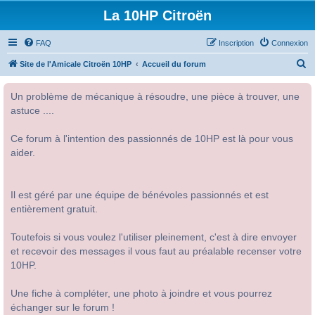
La 10HP Citroën
FAQ
Inscription
Connexion
R
Site de l'Amicale Citroën 10HP
Accueil du forum
e
Un problème de mécanique à résoudre, une pièce à trouver, une
c
astuce ....
h
e
Ce forum à l'intention des passionnés de 10HP est là pour vous
r
aider.
c
h
Il est géré par une équipe de bénévoles passionnés et est
e
entièrement gratuit.
r
Toutefois si vous voulez l'utiliser pleinement, c'est à dire envoyer
et recevoir des messages il vous faut au préalable recenser votre
10HP.
Une fiche à compléter, une photo à joindre et vous pourrez
échanger sur le forum !