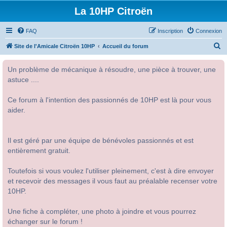
La 10HP Citroën
FAQ
Inscription
Connexion
R
Site de l'Amicale Citroën 10HP
Accueil du forum
e
Un problème de mécanique à résoudre, une pièce à trouver, une
c
astuce ....
h
e
Ce forum à l'intention des passionnés de 10HP est là pour vous
r
aider.
c
h
Il est géré par une équipe de bénévoles passionnés et est
e
entièrement gratuit.
r
Toutefois si vous voulez l'utiliser pleinement, c'est à dire envoyer
et recevoir des messages il vous faut au préalable recenser votre
10HP.
Une fiche à compléter, une photo à joindre et vous pourrez
échanger sur le forum !