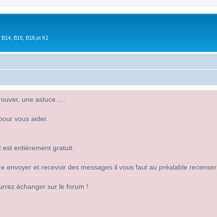
 B14, B15, B18,et K1
uver, une astuce ....
pour vous aider.
 est entièrement gratuit.
 dire envoyer et recevoir des messages il vous faut au préalable recense
urrez échanger sur le forum !