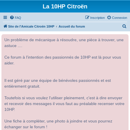
La 10HP Citroën
FAQ
Inscription
Connexion
R
Site de l'Amicale Citroën 10HP
Accueil du forum
e
Un problème de mécanique à résoudre, une pièce à trouver, une
c
astuce ....
h
e
Ce forum à l'intention des passionnés de 10HP est là pour vous
r
aider.
c
h
Il est géré par une équipe de bénévoles passionnés et est
e
entièrement gratuit.
r
Toutefois si vous voulez l'utiliser pleinement, c'est à dire envoyer
et recevoir des messages il vous faut au préalable recenser votre
10HP.
Une fiche à compléter, une photo à joindre et vous pourrez
échanger sur le forum !